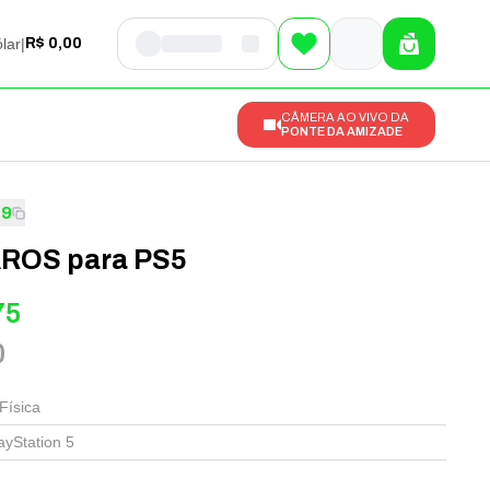
lar
|
R$ 0,00
CÂMERA AO VIVO DA
PONTE DA AMIZADE
19
ROS para PS5
75
0
Física
ayStation 5