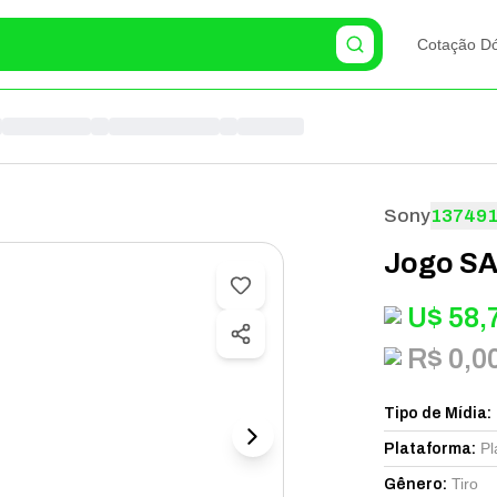
Cotação Dó
Sony
13749
Jogo SA
U$
58,
R$ 0,0
Tipo de Mídia
:
Pl
Plataforma
:
Tiro
Gênero
: