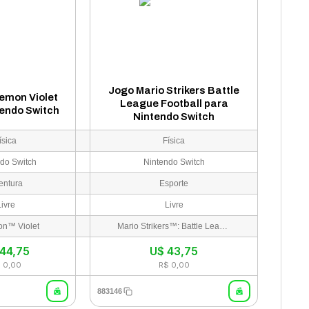
Jogo Mario Strikers Battle
emon Violet
League Football para
tendo Switch
Nintendo Switch
ísica
Física
do Switch
Nintendo Switch
entura
Esporte
Livre
Livre
n™ Violet
Mario Strikers™: Battle League
44,75
U$
43,75
 0,00
R$ 0,00
883146