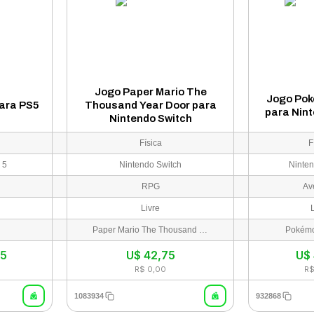
Jogo Paper Mario The
Jogo Pok
ara PS5
Thousand Year Door para
para Nin
Nintendo Switch
Física
F
 5
Nintendo Switch
Ninten
RPG
Av
Livre
Paper Mario The Thousand Year Door
Pokémo
75
U$
42,75
U$
R$ 0,00
R$
1083934
932868