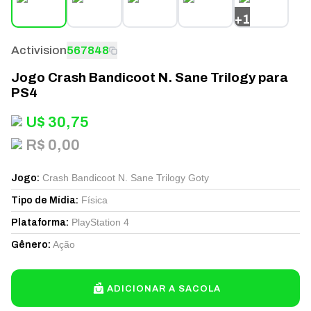
+
1
Activision
567848
Jogo Crash Bandicoot N. Sane Trilogy para
PS4
U$
30,75
R$ 0,00
Crash Bandicoot N. Sane Trilogy Goty
Jogo
:
Física
Tipo de Mídia
:
PlayStation 4
Plataforma
:
Ação
Gênero
:
ADICIONAR A SACOLA