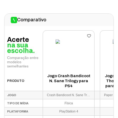
Comparativo
Acerte
na sua
escolha.
Comparação entre
modelos
semelhantes
Jogo Crash Bandicoot
Jogo P
N. Sane Trilogy para
Thous
PRODUTO
PS4
para N
Crash Bandicoot N. Sane Trilogy Goty
JOGO
Física
TIPO DE MÍDIA
PlayStation 4
Ni
PLATAFORMA