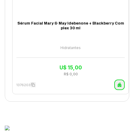
Sérum Facial Mary & May Idebenone + Blackberry Com
plex 30 ml
Hidratantes
U$
15,00
R$
0,00
1376203