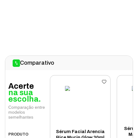
Comparativo
Acerte
na sua
escolha.
Comparação entre
modelos
semelhantes
Sérum
Sérum Facial Arencia
May
PRODUTO
Rice Mucin Glow 30ml