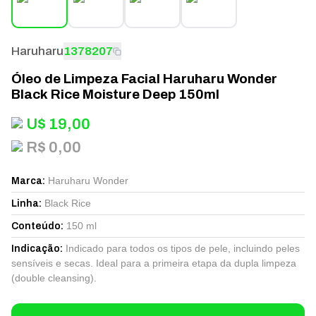
Haruharu
1378207
Óleo de Limpeza Facial Haruharu Wonder
Black Rice Moisture Deep 150ml
U$
19,00
R$ 0,00
Haruharu Wonder
Marca
:
Black Rice
Linha
:
150 ml
Conteúdo
:
Indicado para todos os tipos de pele, incluindo peles
Indicação
:
sensíveis e secas. Ideal para a primeira etapa da dupla limpeza
(double cleansing).