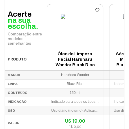
Acerte
na sua
escolha.
Comparação entre
modelos
semelhantes
Óleo de Limpeza
Sérum
Facial Haruharu
May
PRODUTO
Wonder Black Rice
Black
Moisture Deep 150ml
Haruharu Wonder
MARCA
Black Rice
LINHA
150 ml
CONTEÚDO
Indicado para todos os tipos de pele, incluindo peles sensíveis e secas. Ideal para a primeira etapa da dupla limpeza (double cleansing).
INDICAÇÃO
Uso diário (noturno). Aplicar na pele seca do rosto, massagear suavemente em movimentos circulares para derreter a maquiagem e impurezas, emulsificar com um pouco de água morna e enxaguar bem.
USO
U$
19,00
VALOR
R$ 0,00