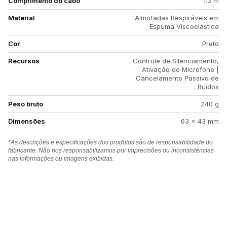
Comprimento do cabo
1.3 m
Material
Almofadas Respiráveis em
Espuma Viscoelástica
Cor
Preto
Recursos
Controle de Silenciamento,
Ativação do Microfone |
Cancelamento Passivo de
Ruídos
Peso bruto
240 g
Dimensões
63 x 43 mm
*As descrições e especificações dos produtos são de responsabilidade do
fabricante. Não nos responsabilizamos por imprecisões ou inconsistências
nas informações ou imagens exibidas.