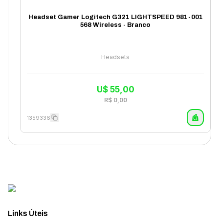
Headset Gamer Logitech G321 LIGHTSPEED 981-001
568 Wireless - Branco
Headsets
U$
55,00
R$
0,00
1359336
Links Úteis