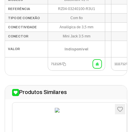
RZ04-03240100-R3U1
9
REFERÊNCIA
Com fio
TIPO DE CONEXÃO
Analógica de 3,5 mm
CONECTIVIDADE
Mini Jack 3.5 mm
CONECTOR
Indisponível
In
VALOR
712125
1111712
Produtos Similares