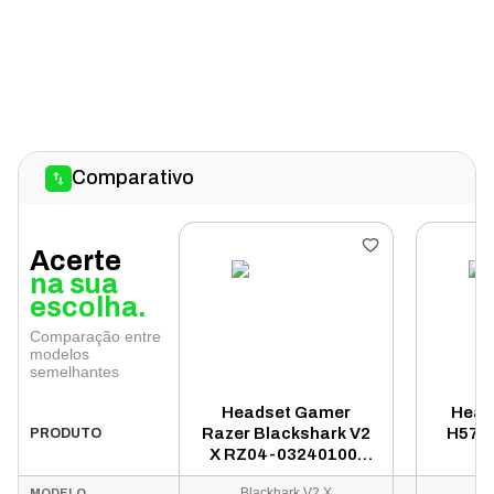
Comparativo
Acerte
na sua
escolha.
Comparação entre
modelos
semelhantes
Headset Gamer
Head
Razer Blackshark V2
H570
PRODUTO
X RZ04-03240100-
US
R3U1 P2 - Preto
Blackhark V2 X
MODELO