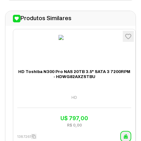
Produtos Similares
HD Toshiba N300 Pro NAS 20TB 3.5" SATA 3 7200RPM
- HDWG82AXZSTBU
HD
U$
797,00
R$
0,00
1387261