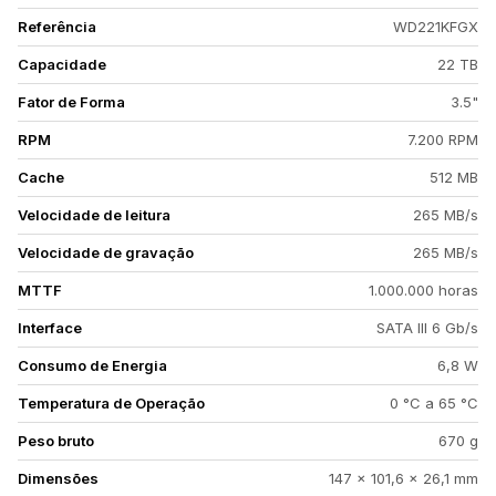
Referência
WD221KFGX
Capacidade
22 TB
Fator de Forma
3.5"
RPM
7.200 RPM
Cache
512 MB
Velocidade de leitura
265 MB/s
Velocidade de gravação
265 MB/s
MTTF
1.000.000 horas
Interface
SATA III 6 Gb/s
Consumo de Energia
6,8 W
Temperatura de Operação
0 °C a 65 °C
Peso bruto
670 g
Dimensões
147 × 101,6 × 26,1 mm