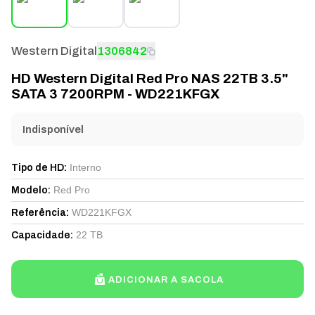
Western Digital
1306842
HD Western Digital Red Pro NAS 22TB 3.5"
SATA 3 7200RPM - WD221KFGX
Indisponível
Interno
Tipo de HD
:
Red Pro
Modelo
:
WD221KFGX
Referência
:
22 TB
Capacidade
:
ADICIONAR A SACOLA