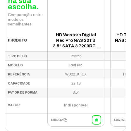
na sua
escolha.
Comparação entre
modelos
semelhantes
HD Western Digital
HD Tos
Red Pro NAS 22TB
NAS 20
PRODUTO
3.5" SATA 3 7200RPM
7
- WD221KFGX
HDWG
Interno
TIPO DE HD
Red Pro
MODELO
WD221KFGX
HDW
REFERÊNCIA
22 TB
CAPACIDADE
3.5"
FATOR DE FORMA
U
Indisponível
VALOR
1306842
1387261