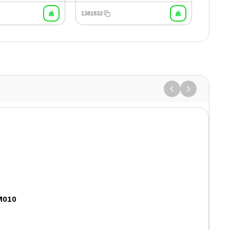
1381832
M010