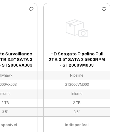
e Surveillance
HD Seagate Pipeline Pull
2TB 3.5" SATA 3
2TB 3.5" SATA 3 5900RPM
- ST2000VX003
- ST2000VM003
kyhawk
Pipeline
000VX003
ST2000VM003
Interno
Interno
2 TB
2 TB
3.5"
3.5"
isponível
Indisponível