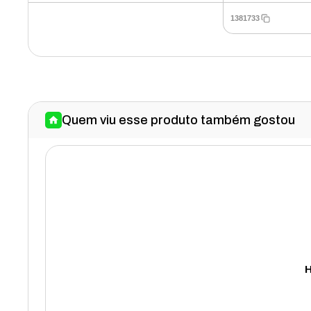
1381733
Quem viu esse produto também gostou
H