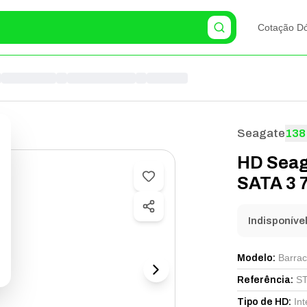
Cotação Dó
Seagate
138
HD Seag
SATA 3 
Indisponíve
Barra
Modelo
:
S
Referência
:
Int
Tipo de HD
: