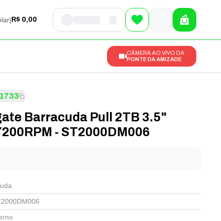
lar
|
R$ 0,00
CÂMERA AO VIVO DA
PONTE DA AMIZADE
1733
ate Barracuda Pull 2TB 3.5"
7200RPM - ST2000DM006
l
cuda
T2000DM006
erno