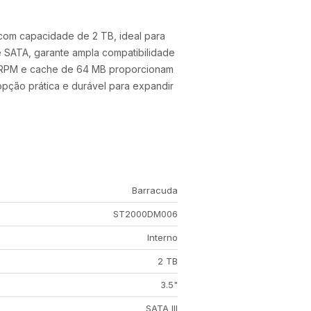
om capacidade de 2 TB, ideal para
e SATA, garante ampla compatibilidade
0 RPM e cache de 64 MB proporcionam
pção prática e durável para expandir
Barracuda
ST2000DM006
Interno
2 TB
3.5"
SATA III