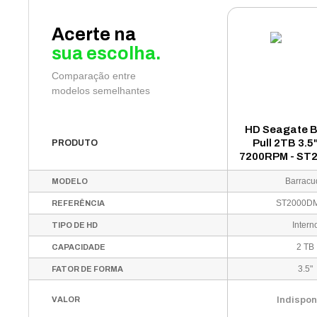
Acerte na
sua escolha.
Comparação entre
modelos semelhantes
HD Seagate 
Pull 2TB 3.5
PRODUTO
7200RPM - ST
Barracu
MODELO
ST2000D
REFERÊNCIA
Intern
TIPO DE HD
2 TB
CAPACIDADE
3.5"
FATOR DE FORMA
Indispon
VALOR