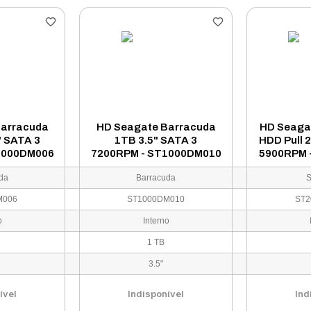
Barracuda
HD Seagate Barracuda
HD Seagat
" SATA 3
1TB 3.5" SATA 3
HDD Pull 
2000DM006
7200RPM - ST1000DM010
5900RPM 
da
Barracuda
S
M006
ST1000DM010
ST2
o
Interno
1 TB
3.5"
ível
Indisponível
Ind