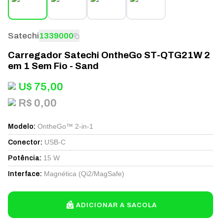
Satechi
1339000
Carregador Satechi OntheGo ST-QTG21W 2
em 1 Sem Fio - Sand
U$
75,00
R$ 0,00
OntheGo™ 2-in-1
Modelo
:
USB-C
Conector
:
15 W
Potência
:
Magnética (Qi2/MagSafe)
Interface
:
ADICIONAR A SACOLA