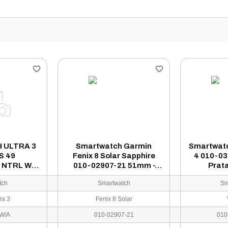
 ULTRA 3
Smartwatch Garmin
Smartwatc
S 49
Fenix 8 Solar Sapphire
4 010-0
 NTRL W
010-02907-21 51mm -
Prat
N BAND
Titânio Amarelo
tch
Smartwatch
Sm
ra 3
Fenix 8 Solar
W/A
010-02907-21
010