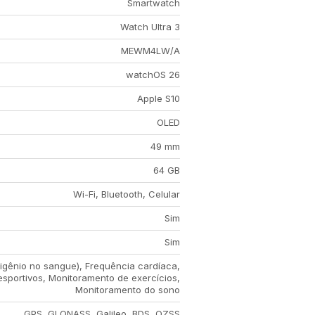
Smartwatch
Watch Ultra 3
MEWM4LW/A
watchOS 26
Apple S10
OLED
49 mm
64 GB
Wi-Fi, Bluetooth, Celular
Sim
Sim
igênio no sangue), Frequência cardíaca,
sportivos, Monitoramento de exercícios,
Monitoramento do sono
GPS, GLONASS, Galileo, BDS, QZSS