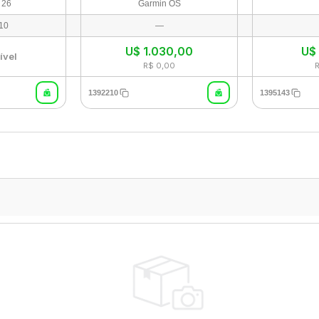
 26
Garmin OS
10
—
U$
1.030,00
U
ível
R$ 0,00
1392210
1395143