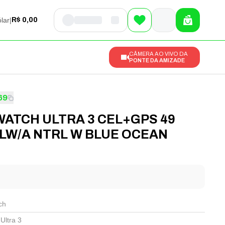
lar
|
R$ 0,00
CÂMERA AO VIVO DA
PONTE DA AMIZADE
69
WATCH ULTRA 3 CEL+GPS 49
W/A NTRL W BLUE OCEAN
l
ch
Ultra 3