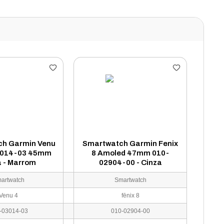
h Garmin Venu
Smartwatch Garmin Fenix
3014-03 45mm
8 Amoled 47mm 010-
a - Marrom
02904-00 - Cinza
artwatch
Smartwatch
Venu 4
fēnix 8
-03014-03
010-02904-00