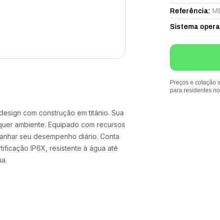
M
Referência
:
Sistema opera
Preços e cotação s
para residentes n
design com construção em titânio. Sua
lquer ambiente. Equipado com recursos
panhar seu desempenho diário. Conta
ficação IP6X, resistente à água até
ua.