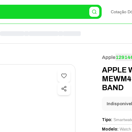
Cotação Dó
Apple
12914
APPLE 
MEWM4L
BAND
Indisponíve
Smartwat
Tipo
:
Watch 
Modelo
: