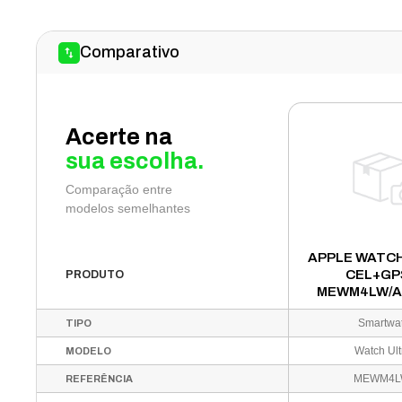
Comparativo
Acerte na
sua escolha.
Comparação entre
modelos semelhantes
APPLE WATCH
CEL+GP
PRODUTO
MEWM4LW/A
BLUE OCEA
Smartwa
TIPO
Watch Ult
MODELO
MEWM4L
REFERÊNCIA