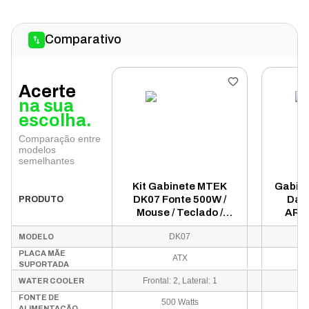
Comparativo
Acerte
na sua
escolha.
Comparação entre
modelos
semelhantes
Kit Gabinete MTEK
Gabin
DK07 Fonte 500W /
Dar
PRODUTO
Mouse / Teclado /
ARGB
Speaker Port - Preto
DK07
MODELO
PLACA MÃE
ATX
ATX
SUPORTADA
Frontal: 2, Lateral: 1
WATER COOLER
FONTE DE
500 Watts
ALIMENTAÇÃO