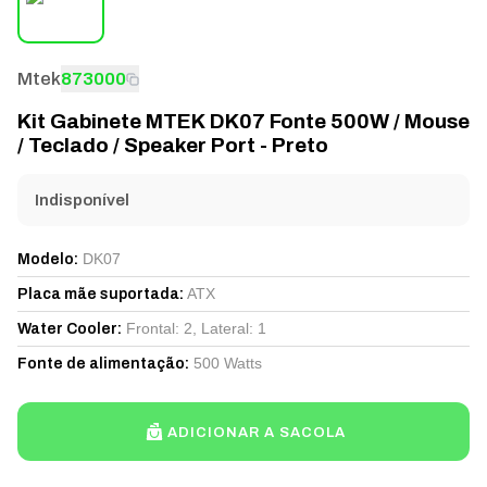
Mtek
873000
Kit Gabinete MTEK DK07 Fonte 500W / Mouse
/ Teclado / Speaker Port - Preto
Indisponível
DK07
Modelo
:
ATX
Placa mãe suportada
:
Frontal: 2, Lateral: 1
Water Cooler
:
500 Watts
Fonte de alimentação
:
ADICIONAR A SACOLA