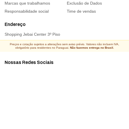
Marcas que trabalhamos
Exclusão de Dados
Responsabilidade social
Time de vendas
Endereço
Shopping Jebai Center 3º Piso
Preços e cotação sujeitos a alterações sem aviso prévio. Valores não incluem IVA,
obrigatório para residentes no Paraguai.
Não fazemos entrega no Brasil.
Nossas Redes Sociais
Acompanhe todas as novidades
Atacado Connect ® Todos os direitos reservados 2026