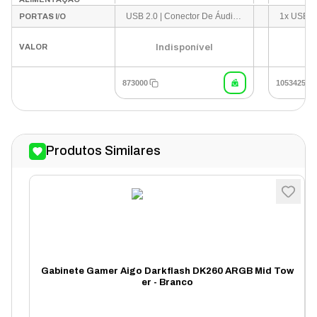
USB 2.0 | Conector De Áudio | Conector De Microfone | Botão Liga / Desliga | Botão Reset
PORTAS I/O
Indisponível
I
VALOR
873000
1053425
Produtos Similares
Gabinete Gamer Aigo Darkflash DK260 ARGB Mid Tow
er - Branco