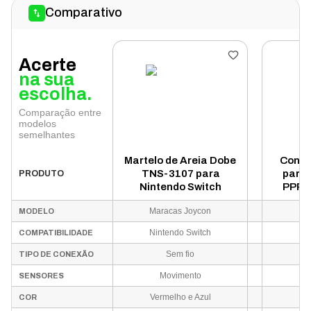
Comparativo
Acerte
na sua
escolha.
Comparação entre
modelos
semelhantes
Martelo de Areia Dobe
Contr
TNS-3107 para
para 
PRODUTO
Nintendo Switch
PPP -
Maracas Joycon
D
MODELO
Nintendo Switch
COMPATIBILIDADE
Sem fio
TIPO DE CONEXÃO
Movimento
SENSORES
Vermelho e Azul
Ve
COR