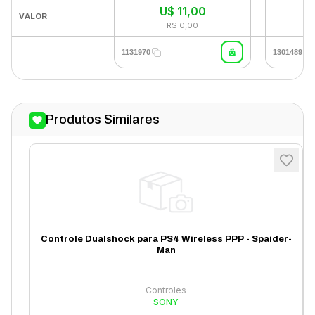
U$
11,00
In
VALOR
R$ 0,00
1131970
1301489
Produtos Similares
Controle Dualshock para PS4 Wireless PPP - Spaider-
Man
Controles
SONY