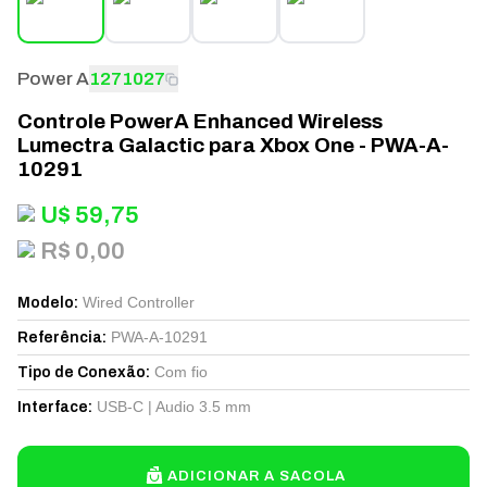
Power A
1271027
Controle PowerA Enhanced Wireless
Lumectra Galactic para Xbox One - PWA-A-
10291
U$
59,75
R$ 0,00
Wired Controller
Modelo
:
PWA-A-10291
Referência
:
Com fio
Tipo de Conexão
:
USB-C | Audio 3.5 mm
Interface
:
ADICIONAR A SACOLA