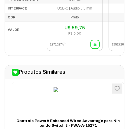
USB-C | Audio 3.5 mm
INTERFACE
Preto
COR
U$
59,75
In
VALOR
R$ 0,00
1271027
1352726
Produtos Similares
Controle PowerA Enhanced Wired Advantage para Nin
tendo Switch 2 - PWA-A-15271