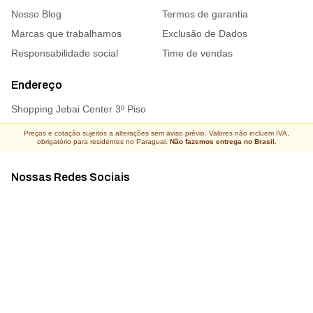
Nosso Blog
Termos de garantia
Marcas que trabalhamos
Exclusão de Dados
Responsabilidade social
Time de vendas
Endereço
Shopping Jebai Center 3º Piso
Preços e cotação sujeitos a alterações sem aviso prévio. Valores não incluem IVA,
obrigatório para residentes no Paraguai.
Não fazemos entrega no Brasil.
Nossas Redes Sociais
Acompanhe todas as novidades
Atacado Connect ® Todos os direitos reservados 2026