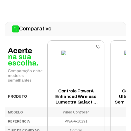
Comparativo
Acerte
na sua
escolha.
Comparação entre
modelos
semelhantes
Controle PowerA
Cont
Enhanced Wireless
Ultim
PRODUTO
Lumectra Galactic
Sem Fio
para Xbox One - PWA-
Wind
Wired Controller
MODELO
A-10291
PWA-A-10291
REFERÊNCIA
Com fio
TIPO DE CONEXÃO