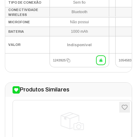
Sem fio
TIPO DE CONEXÃO
CONECTIVIDADE
Bluetooth
WIRELESS
Não possui
MICROFONE
1000 mAh
BATERIA
Indisponível
In
VALOR
1243925
1054583
Produtos Similares