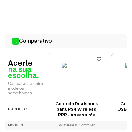
Comparativo
Acerte
na sua
escolha.
Comparação entre
modelos
semelhantes
Controle Dualshock
Contr
para PS4 Wireless
USB 2.
PRODUTO
PPP - Assassin's
Creed Valhalla
P4 Wireless Controller
Co
MODELO