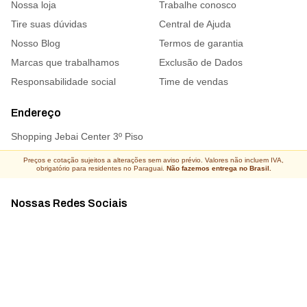
Nossa loja
Trabalhe conosco
Tire suas dúvidas
Central de Ajuda
Nosso Blog
Termos de garantia
Marcas que trabalhamos
Exclusão de Dados
Responsabilidade social
Time de vendas
Endereço
Shopping Jebai Center 3º Piso
Preços e cotação sujeitos a alterações sem aviso prévio. Valores não incluem IVA,
obrigatório para residentes no Paraguai.
Não fazemos entrega no Brasil.
Nossas Redes Sociais
Acompanhe todas as novidades
Atacado Connect ® Todos os direitos reservados 2026