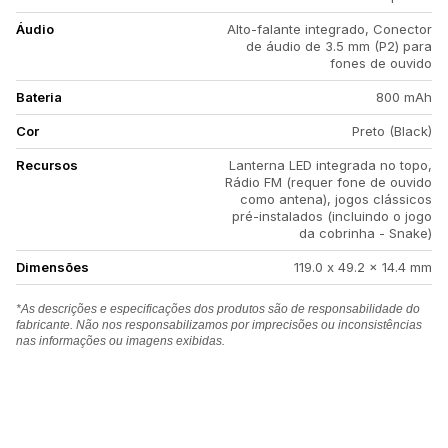
Áudio
Alto-falante integrado, Conector
de áudio de 3.5 mm (P2) para
fones de ouvido
Bateria
800 mAh
Cor
Preto (Black)
Recursos
Lanterna LED integrada no topo,
Rádio FM (requer fone de ouvido
como antena), jogos clássicos
pré-instalados (incluindo o jogo
da cobrinha - Snake)
Dimensões
119.0 x 49.2 x 14.4 mm
*As descrições e especificações dos produtos são de responsabilidade do
fabricante. Não nos responsabilizamos por imprecisões ou inconsistências
nas informações ou imagens exibidas.