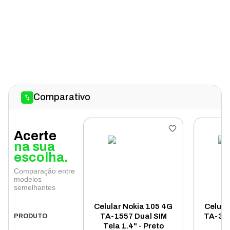
Comparativo
Acerte
na sua
escolha.
Comparação entre
modelos
semelhantes
Celular Nokia 105 4G
Celula
TA-1557 Dual SIM
TA-385
PRODUTO
Tela 1.4" - Preto
1