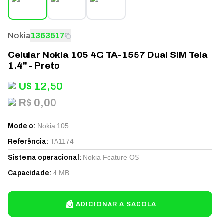
Nokia
1363517
Celular Nokia 105 4G TA-1557 Dual SIM Tela
1.4" - Preto
U$
12,50
R$ 0,00
Nokia 105
Modelo
:
TA1174
Referência
:
Nokia Feature OS
Sistema operacional
:
4 MB
Capacidade
:
ADICIONAR A SACOLA