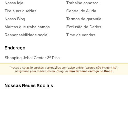
Nossa loja
Trabalhe conosco
Tire suas dúvidas
Central de Ajuda
Nosso Blog
Termos de garantia
Marcas que trabalhamos
Exclusão de Dados
Responsabilidade social
Time de vendas
Endereço
Shopping Jebai Center 3º Piso
Preços e cotação sujeitos a alterações sem aviso prévio. Valores não incluem IVA,
obrigatório para residentes no Paraguai.
Não fazemos entrega no Brasil.
Nossas Redes Sociais
Acompanhe todas as novidades
Atacado Connect ® Todos os direitos reservados 2026