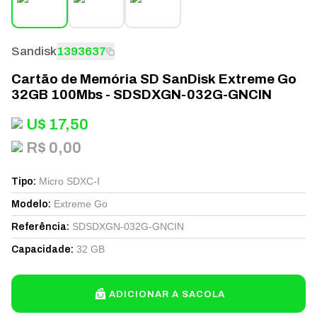
Sandisk
1393637
Cartão de Memória SD SanDisk Extreme Go
32GB 100Mbs - SDSDXGN-032G-GNCIN
U$
17,50
R$ 0,00
Micro SDXC-I
Tipo
:
Extreme Go
Modelo
:
SDSDXGN-032G-GNCIN
Referência
:
32 GB
Capacidade
:
ADICIONAR A SACOLA