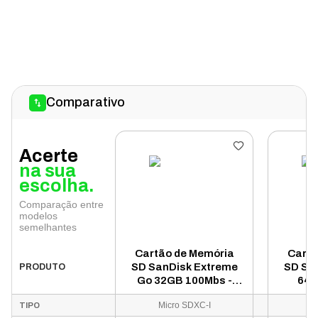
Comparativo
Acerte
na sua
escolha.
Comparação entre
modelos
semelhantes
Cartão de Memória
Cartã
SD SanDisk Extreme
SD San
PRODUTO
Go 32GB 100Mbs -
64G
SDSDXGN-032G-
SDS
Micro SDXC-I
M
TIPO
GNCIN