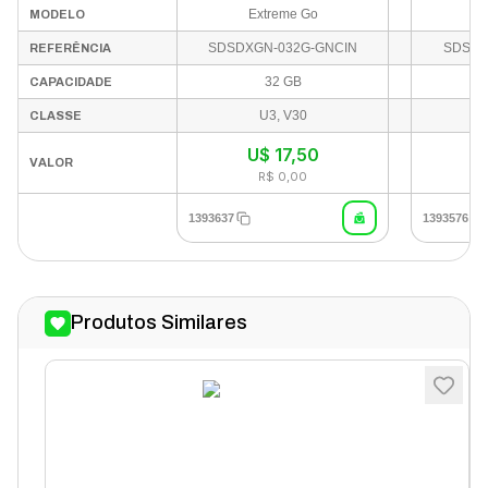
Extreme Go
MODELO
SDSDXGN-032G-GNCIN
SDSDU
REFERÊNCIA
32 GB
CAPACIDADE
U3, V30
CLASSE
U$
17,50
In
VALOR
R$ 0,00
1393637
1393576
Produtos Similares