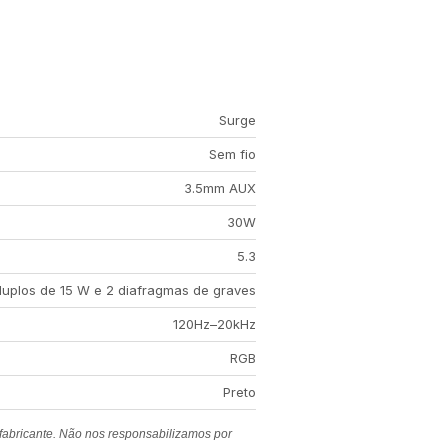
Surge
Sem fio
3.5mm AUX
30W
5.3
duplos de 15 W e 2 diafragmas de graves
120Hz–20kHz
RGB
Preto
 fabricante. Não nos responsabilizamos por