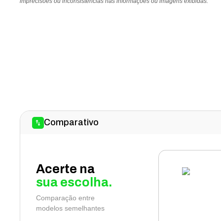
imprecisões ou inconsistências nas informações ou imagens exibidas.
Comparativo
Acerte na
sua escolha.
Comparação entre
modelos semelhantes