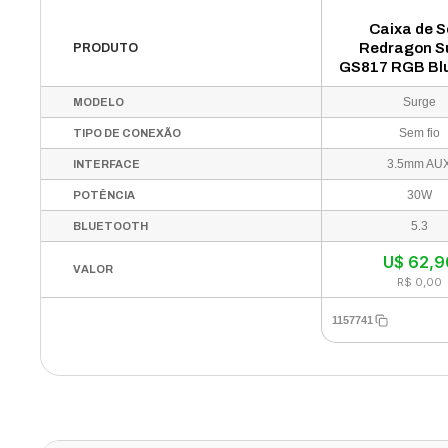
Caixa de 
Redragon S
PRODUTO
GS817 RGB Bl
3.5mm - Pr
Surge
MODELO
Sem fio
TIPO DE CONEXÃO
3.5mm AU
INTERFACE
30W
POTÊNCIA
5.3
BLUETOOTH
U$
62,9
VALOR
R$ 0,00
1157741