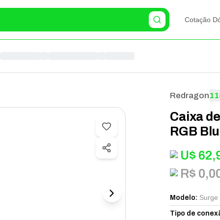
Cotação Dó
Redragon
11
Caixa d
RGB Blu
U$
62,
R$ 0,0
Surge
Modelo
:
Tipo de conex