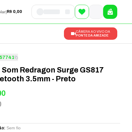
lar
|
R$ 0,00
CÂMERA AO VIVO DA
PONTE DA AMIZADE
57741
e Som Redragon Surge GS817
etooth 3.5mm - Preto
90
0
Sem fio
ão
: