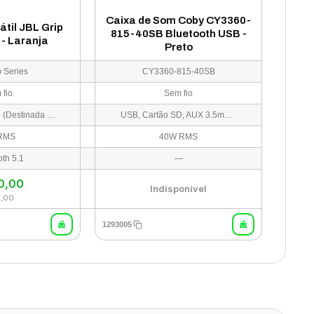
Caixa de Som Coby CY3360-
átil JBL Grip
815-40SB Bluetooth USB -
 - Laranja
Preto
p Series
CY3360-815-40SB
 fio
Sem fio
1x Porta USB-C (Destinada exclusivamente para o carregamento da bateria)
USB, Cartão SD, AUX 3.5mm, Entrada para Microfone
RMS
40W RMS
oth 5.1
—
0,00
Indisponível
0,00
1293005