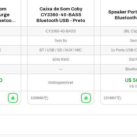
Som
Caixa de Som Coby
Speaker Port
urge
CY3360-40-BASS
Bluetooth
uetooth
Bluetooth USB - Preto
eto
CY3360-40-BASS
JBL Cli
Sem fio
Sem
X
BT / USB / SD / AUX / MIC
40W RMS
5W 
—
Blueto
0
U$
5
Indisponível
R$ 
1328080
1374957