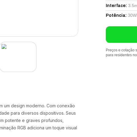
3.5
Interface
:
30W
Potência
:
Preços e cotação s
para residentes n
 em um design moderno. Com conexão
idade para diversos dispositivos. Seus
om potente e graves profundos,
uminação RGB adiciona um toque visual