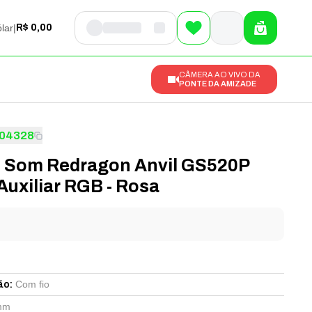
lar
|
R$ 0,00
CÂMERA AO VIVO DA
PONTE DA AMIZADE
04328
e Som Redragon Anvil GS520P
uxiliar RGB - Rosa
l
Com fio
ão
:
mm