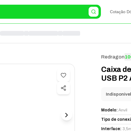
Cotação Dó
Redragon
10
Caixa d
USB P2 A
Indisponíve
Anvil
Modelo
:
Tipo de conex
3,5
Interface
: