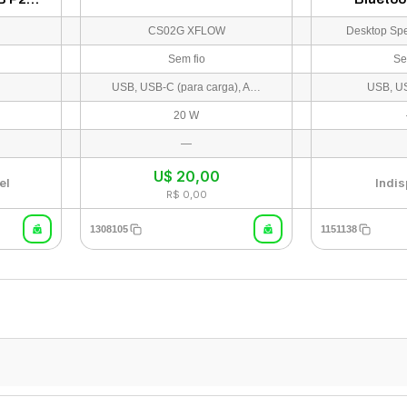
- Rosa
CS02G XFLOW
Desktop Sp
Sem fio
Se
USB, USB-C (para carga), Aux 3.5 mm, TF Card/MicroSD
USB, U
20 W
—
U$
20,00
el
Indis
R$ 0,00
1308105
1151138