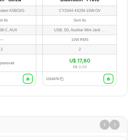
eaker ASBO2G
CY3344-4X2IN-10W-OV
m fio
Sem fio
SB-C, AUX
USB, SD, Auxiliar Mini Jack 3.5mm, Mic
—
10W RMS
2
2
U$
17,80
ponível
R$ 0,00
1316476