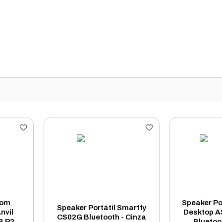
Som
Speaker Po
Speaker Portátil Smartfy
nvil
Desktop 
CS02G Bluetooth - Cinza
B P2
Bluetoo