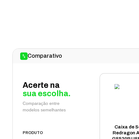
Comparativo
Acerte na
sua escolha.
Comparação entre
modelos semelhantes
Caixa de 
Redragon A
PRODUTO
GS520P US