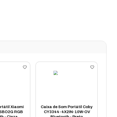
rtátil Xiaomi
Caixa de Som Portátil Coby
ASBO2G RGB
CY3344-4X2IN-10W-OV
th - Cinza
Bluetooth - Preto