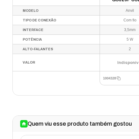
Auxiliar RGB 
Anvil
MODELO
Com fio
TIPO DE CONEXÃO
3,5mm
INTERFACE
5 W
POTÊNCIA
2
ALTO-FALANTES
Indisponív
VALOR
1004328
Quem viu esse produto também gostou