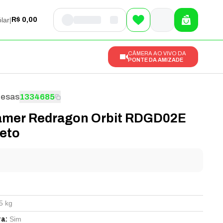
lar
|
R$ 0,00
CÂMERA AO VIVO DA
PONTE DA AMIZADE
Mesas
1334685
mer Redragon Orbit RDGD02E
 Preto
l
5 kg
Sim
ra
: