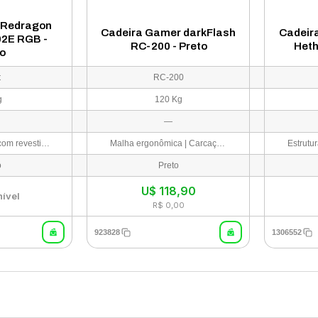
 Redragon
Cadeira Gamer darkFlash
Cadeir
2E RGB -
RC-200 - Preto
Heth
o
t
RC-200
g
120 Kg
—
Aço + melamina com revestimento em borracha
Malha ergonômica | Carcaça de Plástico | Almofadas de Algodão
o
Preto
U$
118,90
nível
R$ 0,00
923828
1306552