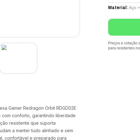
Aço +
Material
:
Preços e cotação s
para residentes n
A Mesa Gamer Redragon Orbit RDGD02E
com conforto, garantindo liberdade
ção resistente que suporta
udam a manter tudo alinhado e sem
al, confortável e preparado para