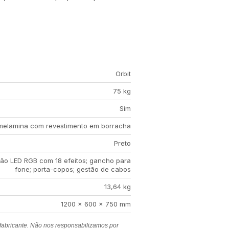
Orbit
75 kg
Sim
melamina com revestimento em borracha
Preto
ção LED RGB com 18 efeitos; gancho para
fone; porta-copos; gestão de cabos
13,64 kg
1200 × 600 × 750 mm
 fabricante. Não nos responsabilizamos por