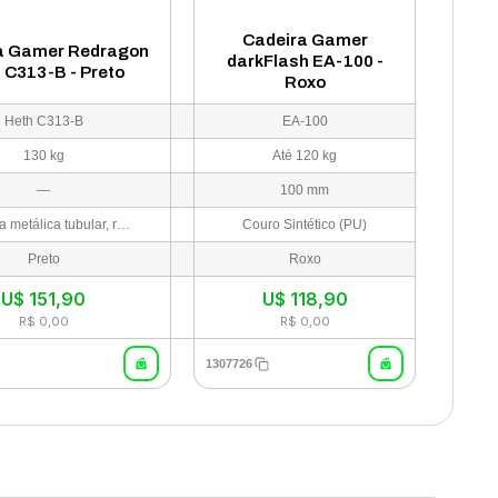
Cadeira Gamer
a Gamer Redragon
darkFlash EA-100 -
 C313-B - Preto
Roxo
Heth C313-B
EA-100
130 kg
Até 120 kg
—
100 mm
Estrutura metálica tubular, revestimento em tecido premium
Couro Sintético (PU)
Preto
Roxo
U$
151,90
U$
118,90
R$ 0,00
R$ 0,00
1307726