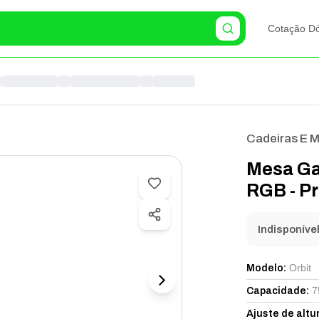
Cotação Dó
Cadeiras E 
Mesa Ga
RGB -
Indisponíve
Orbit
Modelo
:
7
Capacidade
:
Ajuste de altu