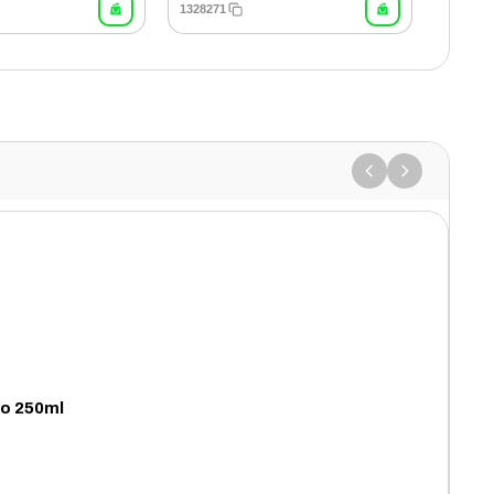
1328271
no 250ml