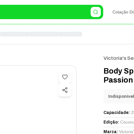
Cotação Dó
Victoria's Se
Body Sp
Passion
Indisponíve
2
Capacidade
:
Coconu
Edição
:
Victoria
Marca
: