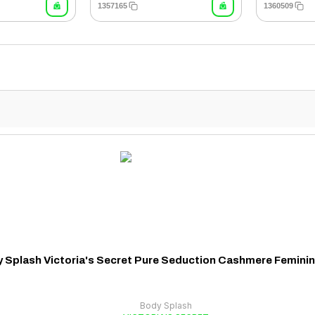
1357165
1360509
 Splash Victoria's Secret Pure Seduction Cashmere Femini
Body Splash