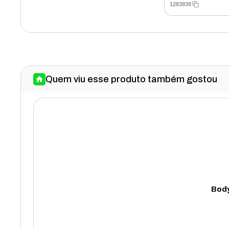
1283839
Quem viu esse produto também gostou
Body