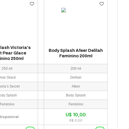
lash Victoria's
Body Splash Afeer Delilah
t Pear Glace
Feminino 200ml
nino 250ml
250 ml
200 ml
ear Glacé
Delilah
toria’s Secret
Afeer
ody Splash
Body Splash
Feminino
Feminino
U$
10,00
disponível
R$ 0,00