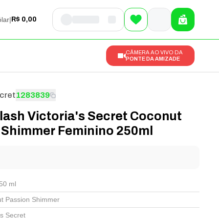
lar
|
R$ 0,00
CÂMERA AO VIVO DA
PONTE DA AMIZADE
cret
1283839
lash Victoria's Secret Coconut
 Shimmer Feminino 250ml
l
50 ml
t Passion Shimmer
's Secret