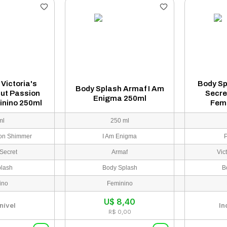
Victoria's
Body Sp
Body Splash Armaf I Am
ut Passion
Secre
Enigma 250ml
nino 250ml
Femi
ml
250 ml
ion Shimmer
I Am Enigma
P
 Secret
Armaf
Vic
plash
Body Splash
B
ino
Feminino
U$
8,40
nível
In
R$ 0,00