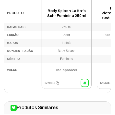
Bo
Body Splash Lattafa
Victori
PRODUTO
Sehr Feminino 250ml
Seduc
Fem
250 ml
CAPACIDADE
Sehr
Pure Se
EDIÇÃO
Lattafa
Vic
MARCA
Body Splash
B
CONCENTRAÇÃO
Feminino
GÊNERO
Indisponível
In
VALOR
1279313
1283785
Produtos Similares