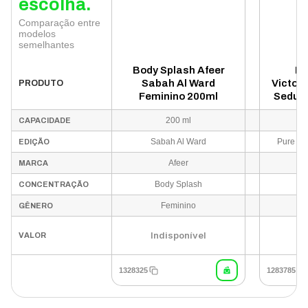
escolha.
Comparação entre
modelos
semelhantes
Body Splash Afeer
Bo
Sabah Al Ward
Victori
PRODUTO
Feminino 200ml
Seduc
Fem
200 ml
CAPACIDADE
Sabah Al Ward
Pure Se
EDIÇÃO
Afeer
Vic
MARCA
Body Splash
B
CONCENTRAÇÃO
Feminino
GÊNERO
Indisponível
In
VALOR
1328325
1283785