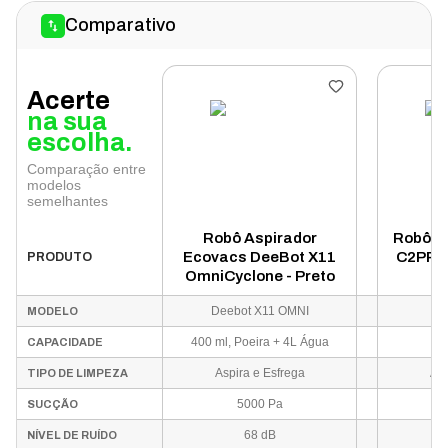
Comparativo
Acerte
na sua
escolha.
Comparação entre
modelos
semelhantes
Robô Aspirador
Robô A
Ecovacs DeeBot X11
C2PRO 
PRODUTO
OmniCyclone - Preto
Deebot X11 OMNI
W
MODELO
400 ml, Poeira + 4L Água
CAPACIDADE
Aspira e Esfrega
Asp
TIPO DE LIMPEZA
5000 Pa
SUCÇÃO
68 dB
NÍVEL DE RUÍDO