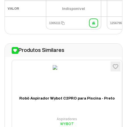
U
Indisponível
VALOR
1305111
1256796
Produtos Similares
Robô Aspirador Wybot C2PRO para Piscina - Preto
Aspiradores
WYBOT