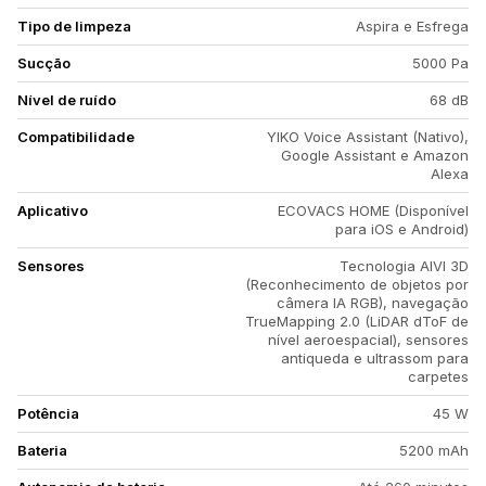
Tipo de limpeza
Aspira e Esfrega
Sucção
5000 Pa
Nível de ruído
68 dB
Compatibilidade
YIKO Voice Assistant (Nativo),
Google Assistant e Amazon
Alexa
Aplicativo
ECOVACS HOME (Disponível
para iOS e Android)
Sensores
Tecnologia AIVI 3D
(Reconhecimento de objetos por
câmera IA RGB), navegação
TrueMapping 2.0 (LiDAR dToF de
nível aeroespacial), sensores
antiqueda e ultrassom para
carpetes
Potência
45 W
Bateria
5200 mAh