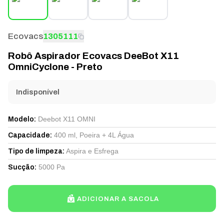
Ecovacs
1305111
Robô Aspirador Ecovacs DeeBot X11
OmniCyclone - Preto
Indisponível
Deebot X11 OMNI
Modelo
:
400 ml, Poeira + 4L Água
Capacidade
:
Aspira e Esfrega
Tipo de limpeza
:
5000 Pa
Sucção
:
ADICIONAR A SACOLA