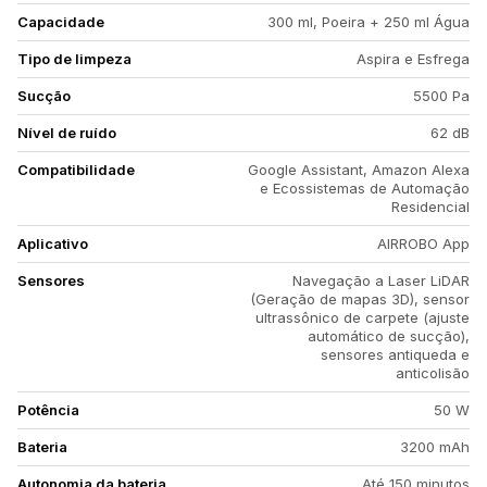
Capacidade
300 ml, Poeira + 250 ml Água
Tipo de limpeza
Aspira e Esfrega
Sucção
5500 Pa
Nível de ruído
62 dB
Compatibilidade
Google Assistant, Amazon Alexa
e Ecossistemas de Automação
Residencial
Aplicativo
AIRROBO App
Sensores
Navegação a Laser LiDAR
(Geração de mapas 3D), sensor
ultrassônico de carpete (ajuste
automático de sucção),
sensores antiqueda e
anticolisão
Potência
50 W
Bateria
3200 mAh
Autonomia da bateria
Até 150 minutos