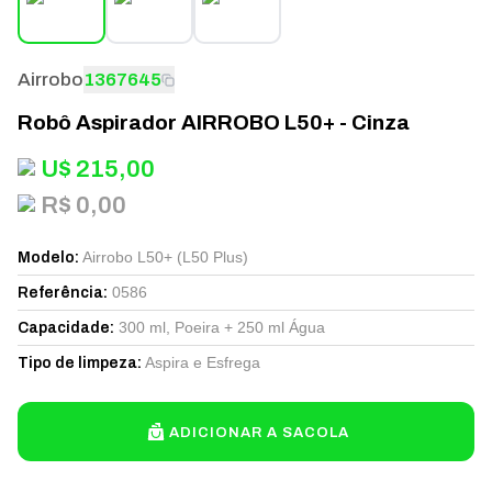
Airrobo
1367645
Robô Aspirador AIRROBO L50+ - Cinza
U$
215,00
R$ 0,00
Airrobo L50+ (L50 Plus)
Modelo
:
0586
Referência
:
300 ml, Poeira + 250 ml Água
Capacidade
:
Aspira e Esfrega
Tipo de limpeza
:
ADICIONAR A SACOLA