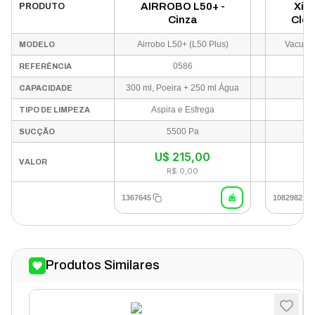
AIRROBO L50+ -
Xia
PRODUTO
Cinza
Clea
BHR81
Airrobo L50+ (L50 Plus)
Vacuum 
MODELO
0586
B
REFERÊNCIA
300 ml, Poeira + 250 ml Água
A
CAPACIDADE
Aspira e Esfrega
TIPO DE LIMPEZA
5500 Pa
SUCÇÃO
U$
215,00
U
VALOR
R$ 0,00
1367645
1082982
Produtos Similares