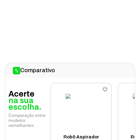
Comparativo
Acerte
na sua
escolha.
Comparação entre
modelos
semelhantes
Robô Aspirador
Rob