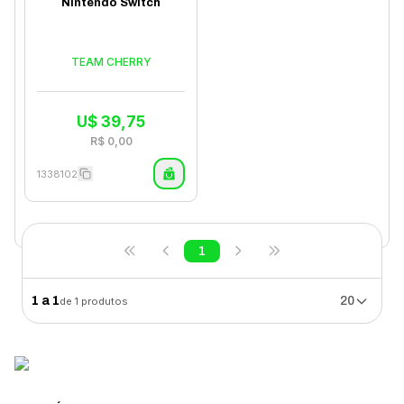
Nintendo Switch
TEAM CHERRY
U$
39,75
R$
0,00
1338102
1
1
a
1
20
de
1
produtos