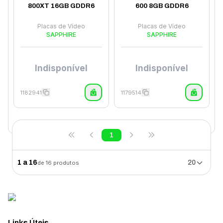
800XT 16GB GDDR6
600 8GB GDDR6
Placas de Vídeo
Placas de Vídeo
SAPPHIRE
SAPPHIRE
Indisponível
Indisponível
1182941
1179514
1
1
a
16
20
de
16
produtos
Links Úteis