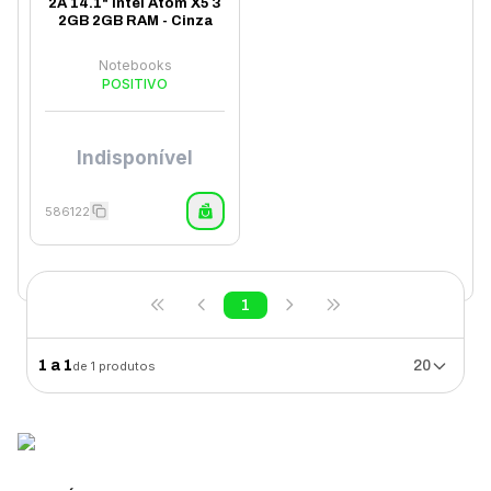
2A 14.1" Intel Atom X5 3
2GB 2GB RAM - Cinza
Notebooks
POSITIVO
Indisponível
586122
1
1
a
1
20
de
1
produtos