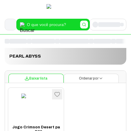
PEARL ABYSS
Baixar lista
Ordenar por
Jogo Crimson Desert pa