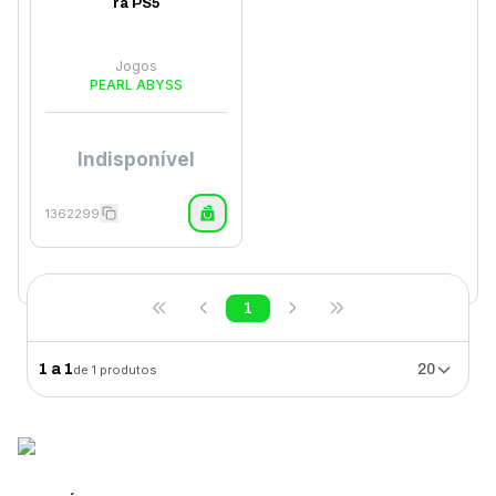
ra PS5
Jogos
PEARL ABYSS
Indisponível
1362299
1
1
a
1
20
de
1
produtos