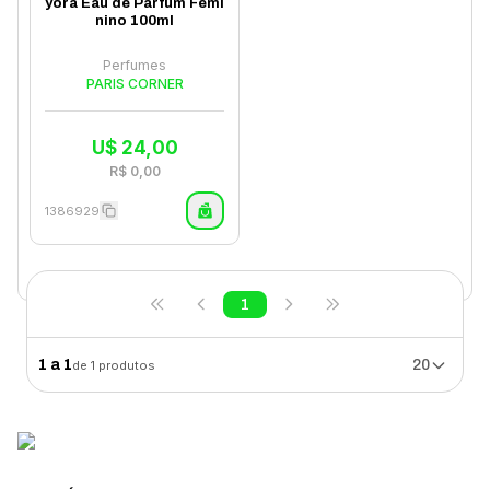
yora Eau de Parfum Femi
nino 100ml
Perfumes
PARIS CORNER
U$
24,00
R$
0,00
1386929
1
1
a
1
20
de
1
produtos