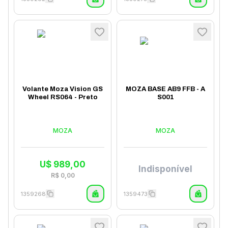
Volante Moza Vision GS
MOZA BASE AB9 FFB - A
Wheel RS064 - Preto
S001
MOZA
MOZA
U$
989,00
Indisponível
R$
0,00
1359268
1359473