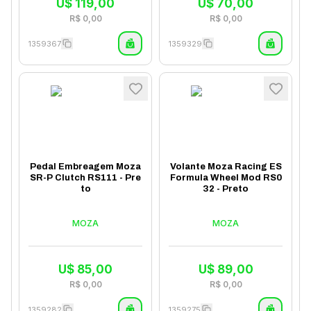
U$
119,00
U$
70,00
R$
0,00
R$
0,00
1359367
1359329
Pedal Embreagem Moza
Volante Moza Racing ES
SR-P Clutch RS111 - Pre
Formula Wheel Mod RS0
to
32 - Preto
MOZA
MOZA
U$
85,00
U$
89,00
R$
0,00
R$
0,00
1359282
1359275