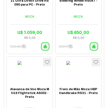
21 Ultra Direct Drive RS
Steering Wheel RS047 -
090 para PC - Preto
Preto
MOZA
MOZA
U$
1.059,00
U$
650,00
R$
0,00
R$
0,00
1359480
1359411
Alavanca de Voo Moza M
Freio de Mão Moza HBP
H16 Flightstick AS002 -
Handbrake RS31 - Preto
Preto