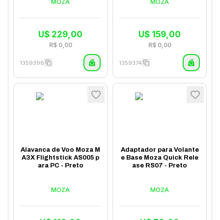
MOZA
MOZA
U$
229,00
U$
159,00
R$
0,00
R$
0,00
1359398
1359374
Alavanca de Voo Moza M
Adaptador para Volante
A3X Flightstick AS005 p
e Base Moza Quick Rele
ara PC - Preto
ase RS07 - Preto
MOZA
MOZA