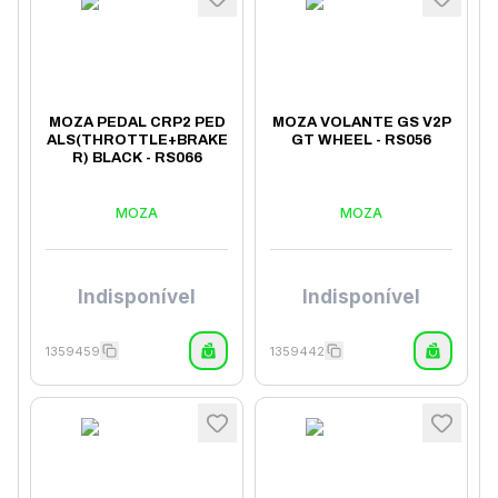
MOZA PEDAL CRP2 PED
MOZA VOLANTE GS V2P
ALS(THROTTLE+BRAKE
GT WHEEL - RS056
R) BLACK - RS066
MOZA
MOZA
Indisponível
Indisponível
1359459
1359442