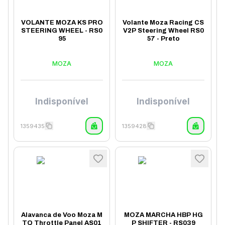
VOLANTE MOZA KS PRO
Volante Moza Racing CS
STEERING WHEEL - RS0
V2P Steering Wheel RS0
95
57 - Preto
MOZA
MOZA
Indisponível
Indisponível
1359435
1359428
Alavanca de Voo Moza M
MOZA MARCHA HBP HG
TQ Throttle Panel AS01
P SHIFTER - RS039