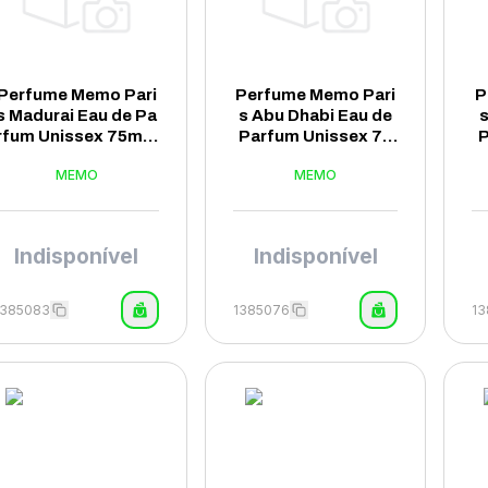
Perfume Memo Pari
Perfume Memo Pari
P
s Madurai Eau de Pa
s Abu Dhabi Eau de
s
rfum Unissex 75ml -
Parfum Unissex 75
P
(Tester)
ml - (Tester)
MEMO
MEMO
Indisponível
Indisponível
1385083
1385076
1