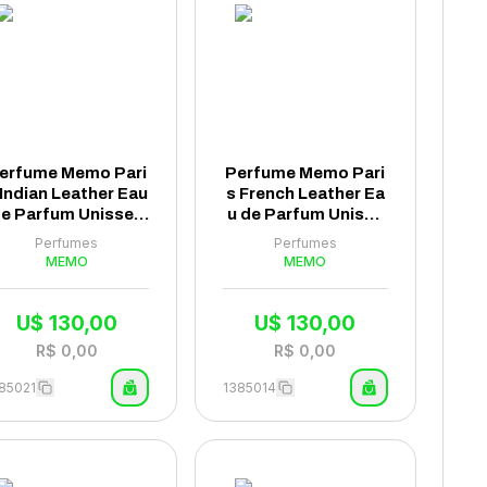
erfume Memo Pari
Perfume Memo Pari
 Indian Leather Eau
s French Leather Ea
e Parfum Unissex
u de Parfum Unisse
75ml
x 75ml - (Tester)
Perfumes
Perfumes
MEMO
MEMO
U$
130,00
U$
130,00
R$
0,00
R$
0,00
85021
1385014