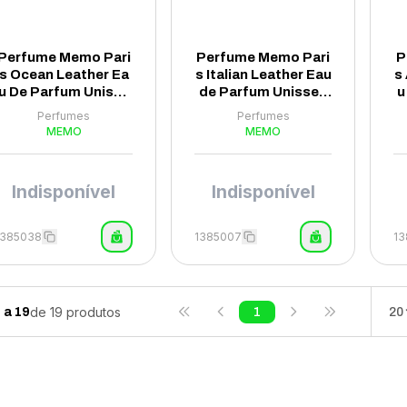
Perfume Memo Pari
Perfume Memo Pari
P
s Ocean Leather Ea
s Italian Leather Eau
s
u De Parfum Unisse
de Parfum Unissex
u
x 75ml
75ml - (Tester)
Perfumes
Perfumes
MEMO
MEMO
Indisponível
Indisponível
1385038
1385007
1
de
19
produtos
1
a
19
1
20