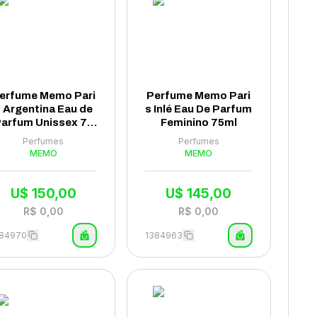
erfume Memo Pari
Perfume Memo Pari
 Argentina Eau de
s Inlé Eau De Parfum
arfum Unissex 75
Feminino 75ml
ml
Perfumes
Perfumes
MEMO
MEMO
U$
150,00
U$
145,00
R$
0,00
R$
0,00
384970
1384963