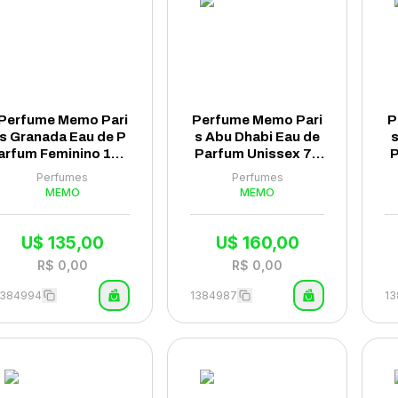
Perfume Memo Pari
Perfume Memo Pari
P
s Granada Eau de P
s Abu Dhabi Eau de
s
arfum Feminino 100
Parfum Unissex 75
P
ml - (Tester)
ml
Perfumes
Perfumes
MEMO
MEMO
U$
135,00
U$
160,00
R$
0,00
R$
0,00
1384994
1384987
1