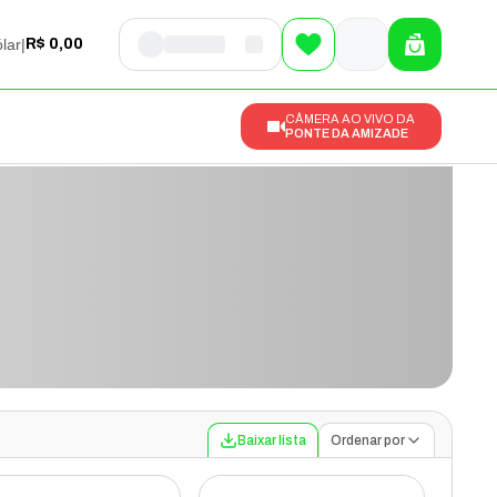
lar
|
R$ 0,00
CÂMERA AO VIVO DA
PONTE DA AMIZADE
Baixar lista
Ordenar por