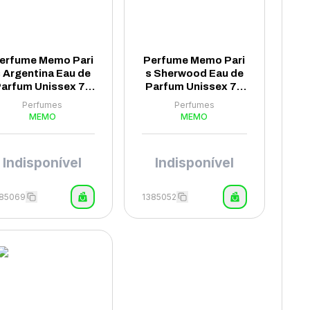
erfume Memo Pari
Perfume Memo Pari
 Argentina Eau de
s Sherwood Eau de
arfum Unissex 75
Parfum Unissex 75
ml - (Tester)
ml - (Tester)
Perfumes
Perfumes
MEMO
MEMO
Indisponível
Indisponível
385069
1385052