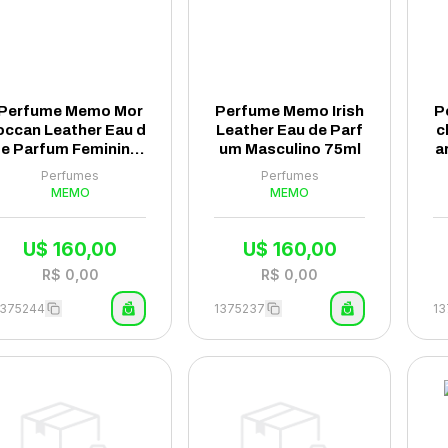
Perfume Memo Mor
Perfume Memo Irish
P
occan Leather Eau d
Leather Eau de Parf
c
e Parfum Feminino
um Masculino 75ml
a
75ml
Perfumes
Perfumes
MEMO
MEMO
U$
160,00
U$
160,00
R$
0,00
R$
0,00
1375244
1375237
13