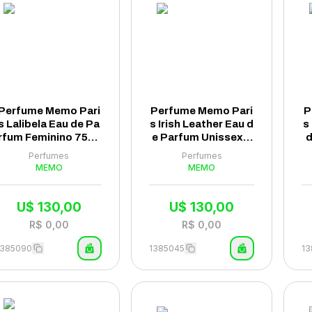
Perfume Memo Pari
Perfume Memo Pari
P
s Lalibela Eau de Pa
s Irish Leather Eau d
s
rfum Feminino 75ml
e Parfum Unissex 7
d
- (Tester)
5ml - (Tester)
Perfumes
Perfumes
MEMO
MEMO
U$
130,00
U$
130,00
R$
0,00
R$
0,00
1385090
1385045
13