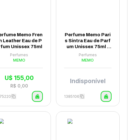
erfume Memo Fren
Perfume Memo Pari
h Leather Eau de P
s Sintra Eau de Parf
rfum Unissex 75ml
um Unissex 75ml -
(Tester)
Perfumes
Perfumes
MEMO
MEMO
U$
155,00
Indisponível
R$
0,00
75220
1385106