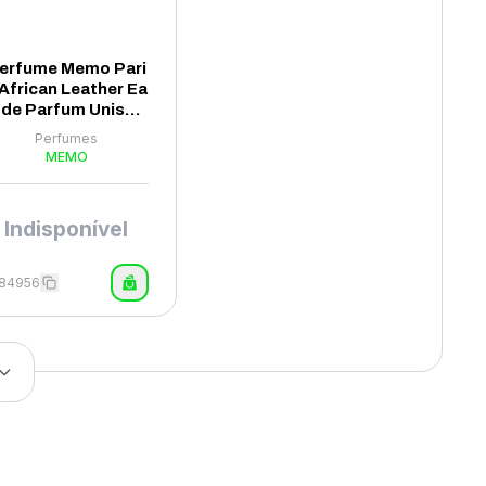
erfume Memo Pari
 African Leather Ea
 de Parfum Unisse
x 75ml
Perfumes
MEMO
Indisponível
384956