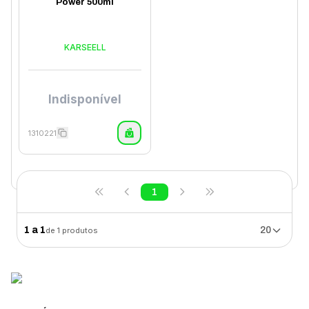
Power 500ml
KARSEELL
Indisponível
1310221
1
1
a
1
20
de
1
produtos