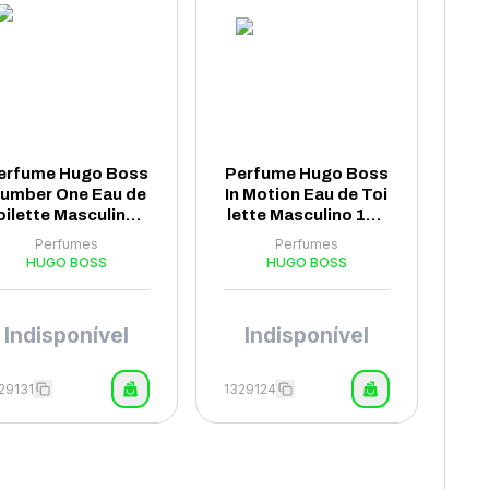
erfume Hugo Boss
Perfume Hugo Boss
umber One Eau de
In Motion Eau de Toi
oilette Masculino 1
lette Masculino 100
00ml
ml
Perfumes
Perfumes
HUGO BOSS
HUGO BOSS
Indisponível
Indisponível
29131
1329124