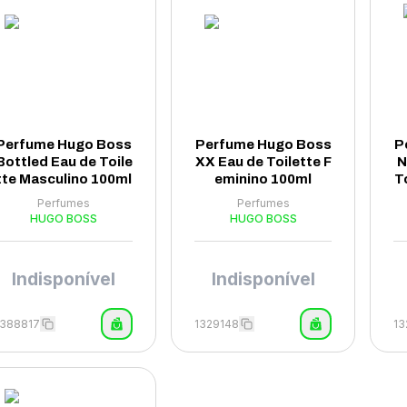
Perfume Hugo Boss
Perfume Hugo Boss
P
Bottled Eau de Toile
XX Eau de Toilette F
N
tte Masculino 100ml
eminino 100ml
T
Perfumes
Perfumes
HUGO BOSS
HUGO BOSS
Indisponível
Indisponível
1388817
1329148
13