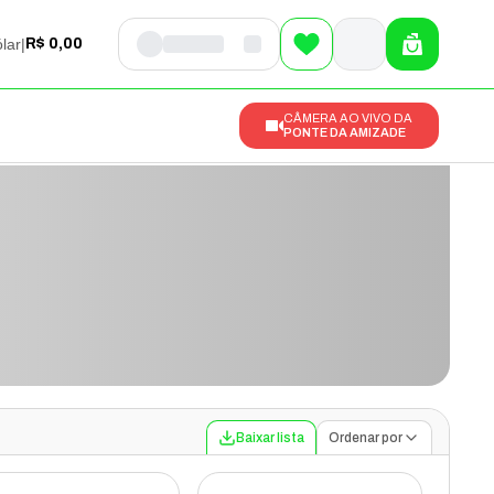
lar
|
R$ 0,00
CÂMERA AO VIVO DA
PONTE DA AMIZADE
Baixar lista
Ordenar por