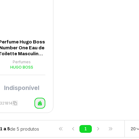
Perfume Hugo Boss
Number One Eau de
Toilette Masculino 1
00ml
Perfumes
HUGO BOSS
Indisponível
1321814
de
5
produtos
1
a
5
1
20