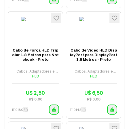
Cabo de Força HLD Trip
Cabo de Vídeo HLD Disp
olar 1.8 Metros para Not
layPort para DisplayPort
ebook - Preto
1.8 Metros - Preto
Cabos, Adaptadores e
Cabos, Adaptadores e
Hubs
HLD
Hubs
HLD
U$
2,50
U$
6,50
R$
0,00
R$
0,00
1110180
1110142