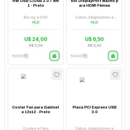
RW USB-C/USB 3.0 7 em
sor DisplayPort Macho p
1 - Preto
ara HDMI Fêmea
Blu-ray e DVD
Cabos, Adaptadores e
HLD
Hubs
HLD
U$
24,00
U$
6,50
R$
0,00
R$
0,00
1159721
1143201
Cooler Fan para Gabinet
Placa PCI Express USB
e 12x12 - Preto
3.0
Coolers e Fans
Cabos, Adaptadores e