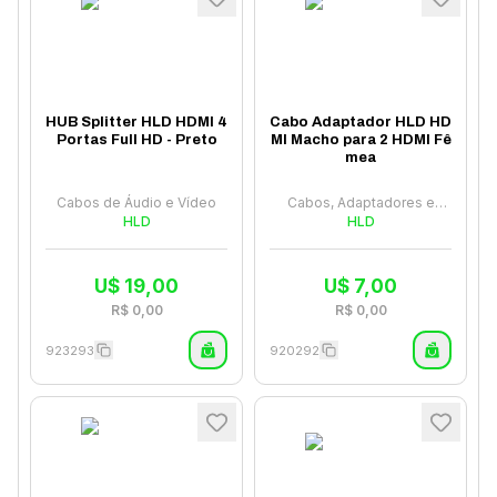
HUB Splitter HLD HDMI 4
Cabo Adaptador HLD HD
Portas Full HD - Preto
MI Macho para 2 HDMI Fê
mea
Cabos de Áudio e Vídeo
Cabos, Adaptadores e
HLD
Hubs
HLD
U$
19,00
U$
7,00
R$
0,00
R$
0,00
923293
920292