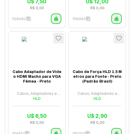
U$
7,50
U$
12,00
R$
0,00
R$
0,00
1128062
1116083
Cabo Adaptador de Víde
Cabo de Força HLD 1.5 M
o HDMI Macho para VGA
etros para Fonte - Preto
Fêmea - Preto
(Padrão Brasil)
Cabos, Adaptadores e
Cabos, Adaptadores e
Hubs
HLD
Hubs
HLD
U$
6,50
U$
2,90
R$
0,00
R$
0,00
1114652
1110203