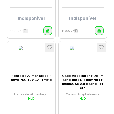
Indisponível
Indisponível
1409284
1409277
Fonte de Alimentação F
Cabo Adaptador HDMI M
anvil PSU 12V-1A - Preto
acho para DisplayPort F
êmea/USB 2.0 Macho - Pr
eto
Fontes de Alimentação
Cabos, Adaptadores e
HLD
Hubs
HLD