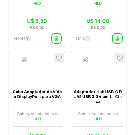
HLD
Hubs
HLD
U$
3,50
U$
14,00
R$
0,00
R$
0,00
1140149
1128116
Cabo Adaptador de Víde
Adaptador Hub USB-C R
o DisplayPort para VGA
J45 USB 3.0 4 em 1 - Cin
za
Cabos, Adaptadores e
Cabos, Adaptadores e
Hubs
HLD
Hubs
HLD