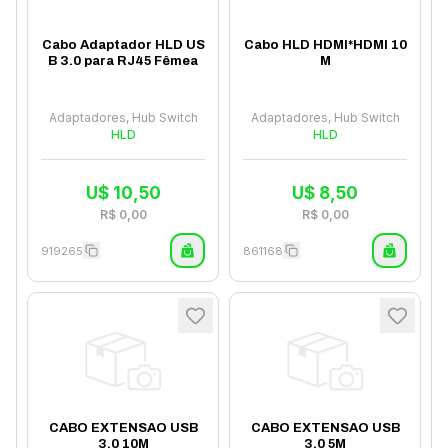
Cabo Adaptador HLD US
Cabo HLD HDMI*HDMI 10
B 3.0 para RJ45 Fêmea
M
Adaptadores, Hub Switch
Adaptadores, Hub Switch
HLD
HLD
U$
10,50
U$
8,50
R$
0,00
R$
0,00
919265
861168
CABO EXTENSAO USB
CABO EXTENSAO USB
3.0 10M
3.0 5M