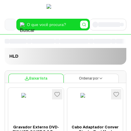
HLD
Baixar lista
Ordenar por
Gravador Externo DVD-
Cabo Adaptador Conver