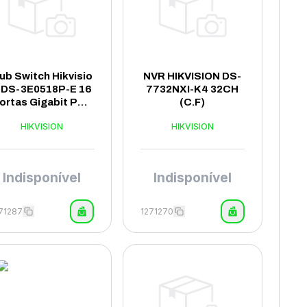
ub Switch Hikvisio
NVR HIKVISION DS-
 DS-3E0518P-E 16
7732NXI-K4 32CH
ortas Gigabit POE
(C.F)
+2SFP 1000Mbps -
HIKVISION
HIKVISION
Cinza
Indisponível
Indisponível
71287
1271270