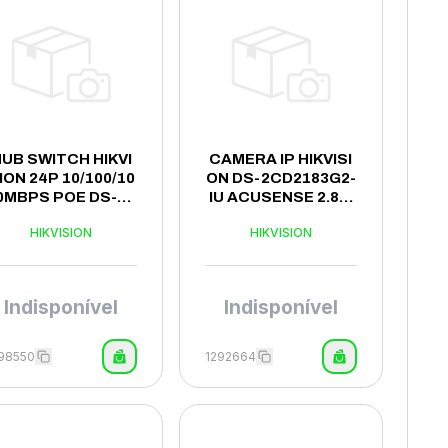
UB SWITCH HIKVI
CAMERA IP HIKVISI
ION 24P 10/100/10
ON DS-2CD2183G2-
0MBPS POE DS-3E
IU ACUSENSE 2.8M
0526P-E
M/8MP/4K
HIKVISION
HIKVISION
Indisponível
Indisponível
98550
1292664