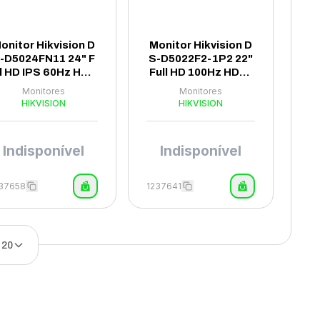
onitor Hikvision D
Monitor Hikvision D
-D5024FN11 24" F
S-D5022F2-1P2 22"
ll HD IPS 60Hz HDM
Full HD 100Hz HDMI
I - Preto
- Preto
Monitores
Monitores
HIKVISION
HIKVISION
Indisponível
Indisponível
237658
1237641
20