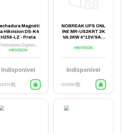
echadura Magnéti
NOBREAK UPS ONL
a Hikvision DS-K4
INE MR-US2KRT 2K
H258-LZ - Prata
VA 2KW 4*12V/9AH
220V RACK MA
Fechaduras Digitais,
HIKVISION
ensores e Campainha
HIKVISION
Indisponível
Indisponível
263374
1262582