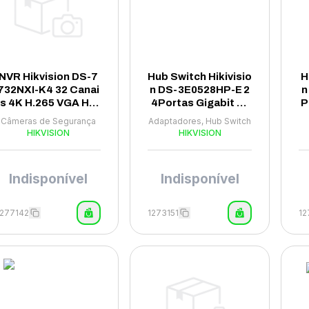
NVR Hikvision DS-7
Hub Switch Hikivisio
H
732NXI-K4 32 Canai
n DS-3E0528HP-E 2
n
s 4K H.265 VGA HD
4Portas Gigabit 20
P
MI - Preto
POE+2SFP 1000Mb
Câmeras de Segurança
Adaptadores, Hub Switch
ps - Azul
HIKVISION
HIKVISION
Indisponível
Indisponível
1277142
1273151
12