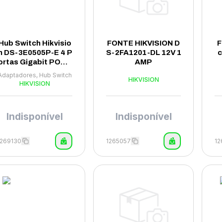
Hub Switch Hikvisio
FONTE HIKVISION D
F
n DS-3E0505P-E 4 P
S-2FA1201-DL 12V 1
c
ortas Gigabit POE 1
AMP
000Mbps - Azul
Adaptadores, Hub Switch
HIKVISION
HIKVISION
S
Indisponível
Indisponível
1269130
1265057
1