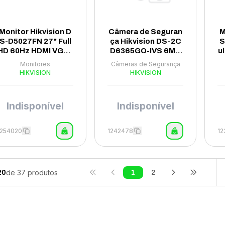
Monitor Hikvision D
Câmera de Seguran
M
S-D5027FN 27" Full
ça Hikvision DS-2C
S
HD 60Hz HDMI VGA -
D6365GO-IVS 6MP
u
Preto
2MM - Branco
Monitores
Câmeras de Segurança
HIKVISION
HIKVISION
Indisponível
Indisponível
1254020
1242478
1
de
37
produtos
20
1
2