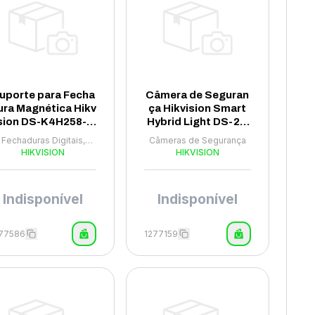
uporte para Fecha
Câmera de Seguran
ura Magnética Hikv
ça Hikvision Smart
sion DS-K4H258-L
Hybrid Light DS-2C
Z - Prata
D1183G2-LIU 8MP 2.
Fechaduras Digitais,
Câmeras de Segurança
8MM - Branco
ensores e Campainha
HIKVISION
HIKVISION
Indisponível
Indisponível
277586
1277159