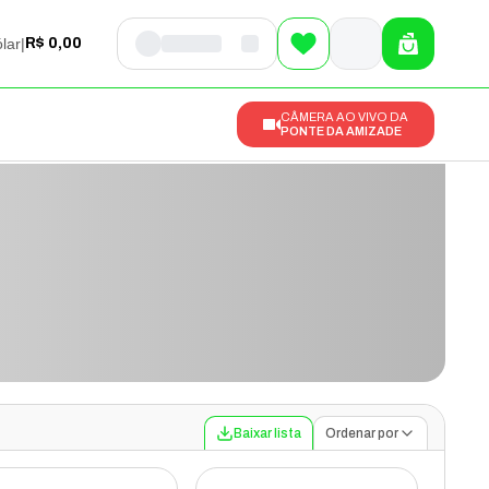
lar
|
R$ 0,00
CÂMERA AO VIVO DA
PONTE DA AMIZADE
Baixar lista
Ordenar por