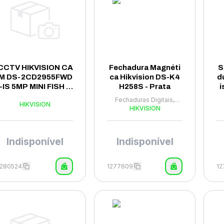
CCTV HIKVISION CA
Fechadura Magnéti
S
M DS-2CD2955FWD
ca Hikvision DS-K4
d
-IS 5MP MINI FISH E
H258S - Prata
i
YE
Fechaduras Digitais,
HIKVISION
Sensores e Campainha
HIKVISION
S
Indisponível
Indisponível
1280524
1277609
1