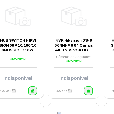
HUB SWITCH HIKVI
NVR Hikvision DS-9
H
SION 08P 10/100/10
664NI-M8 64 Canais
S
00MBS POE 110W D
4K H.265 VGA HDMI
0
S-3E1510P-EI
- Preto
Câmeras de Segurança
HIKVISION
HIKVISION
Indisponível
Indisponível
1407358
1302646
12