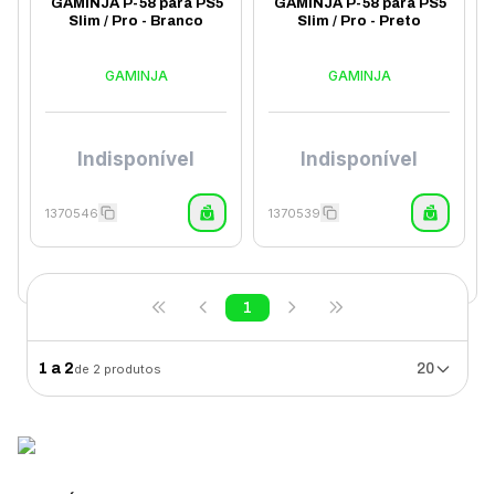
GAMINJA P-58 para PS5
GAMINJA P-58 para PS5
Slim / Pro - Branco
Slim / Pro - Preto
GAMINJA
GAMINJA
Indisponível
Indisponível
1370546
1370539
1
1
a
2
20
de
2
produtos