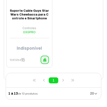
Suporte Cable Guys Star
Wars Chewbacca para C
ontrole e Smartphone
Controles
EXGPRO
Indisponível
1061284
1
1
a
13
20
de
13
produtos