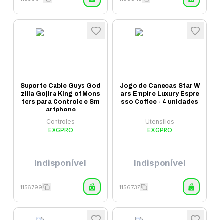
Suporte Cable Guys God
Jogo de Canecas Star W
zilla Gojira King of Mons
ars Empire Luxury Espre
ters para Controle e Sm
sso Coffee - 4 unidades
artphone
Controles
Utensílios
EXGPRO
EXGPRO
Indisponível
Indisponível
1156799
1156737