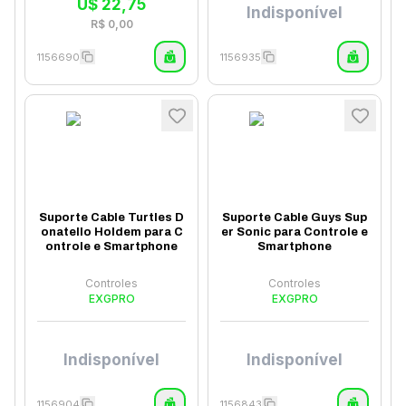
U$
22,75
Indisponível
R$
0,00
1156690
1156935
Suporte Cable Turtles D
Suporte Cable Guys Sup
onatello Holdem para C
er Sonic para Controle e
ontrole e Smartphone
Smartphone
Controles
Controles
EXGPRO
EXGPRO
Indisponível
Indisponível
1156904
1156843