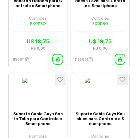
eonardo Holdem para C
dness Level para Contro
ontrole e Smartphone
le e Smartphone
Controles
Controles
EXGPRO
EXGPRO
U$
18,75
U$
19,75
R$
0,00
R$
0,00
1156911
1156881
Suporte Cable Guys Son
Suporte Cable Guys Knu
ic Tails para Controle e
ckles para Controle e S
Smartphone
martphone
Controles
Controles