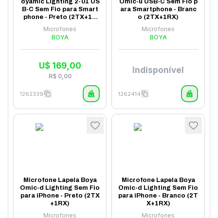
oyamic Lighting 2-01 US
Omic-u USB-C Sem Fio p
B-C Sem Fio para Smart
ara Smartphone - Branc
phone - Preto (2TX+1R
o (2TX+1RX)
X) (Anatel)
Microfones
Microfones
BOYA
BOYA
U$
169,00
Indisponível
R$
0,00
1262339
1262414
Microfone Lapela Boya
Microfone Lapela Boya
Omic-d Lighting Sem Fio
Omic-d Lighting Sem Fio
para iPhone - Preto (2TX
para iPhone - Branco (2T
+1RX)
X+1RX)
Microfones
Microfones