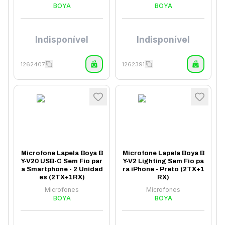
BOYA
BOYA
Indisponível
Indisponível
1262407
1262391
Microfone Lapela Boya B
Microfone Lapela Boya B
Y-V20 USB-C Sem Fio par
Y-V2 Lighting Sem Fio pa
a Smartphone - 2 Unidad
ra iPhone - Preto (2TX+1
es (2TX+1RX)
RX)
Microfones
Microfones
BOYA
BOYA