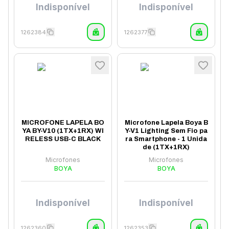
Indisponível
Indisponível
1262384
1262377
MICROFONE LAPELA BO
Microfone Lapela Boya B
YA BY-V10 (1TX+1RX) WI
Y-V1 Lighting Sem Fio pa
RELESS USB-C BLACK
ra Smartphone - 1 Unida
de (1TX+1RX)
Microfones
Microfones
BOYA
BOYA
Indisponível
Indisponível
1262360
1262353