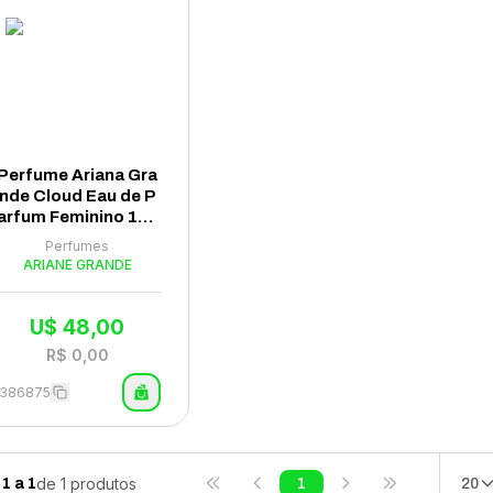
Perfume Ariana Gra
nde Cloud Eau de P
arfum Feminino 100
ml
Perfumes
ARIANE GRANDE
U$
48,00
R$
0,00
1386875
de
1
produtos
1
a
1
1
20