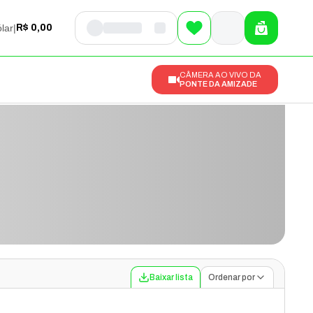
lar
|
R$ 0,00
CÂMERA AO VIVO DA
PONTE DA AMIZADE
Baixar lista
Ordenar por