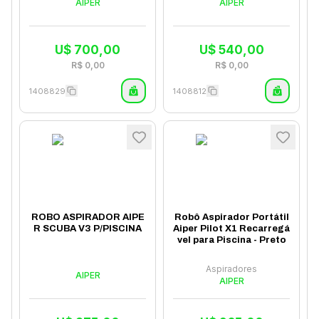
AIPER
AIPER
U$
700,00
U$
540,00
R$
0,00
R$
0,00
1408829
1408812
ROBO ASPIRADOR AIPE
Robô Aspirador Portátil
R SCUBA V3 P/PISCINA
Aiper Pilot X1 Recarregá
vel para Piscina - Preto
Aspiradores
AIPER
AIPER