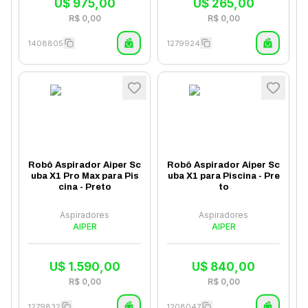
U$
975,00
U$
265,00
R$
0,00
R$
0,00
1408805
1279924
Robô Aspirador Aiper Sc
Robô Aspirador Aiper Sc
uba X1 Pro Max para Pis
uba X1 para Piscina - Pre
cina - Preto
to
Aspiradores
Aspiradores
AIPER
AIPER
U$
1.590,00
U$
840,00
R$
0,00
R$
0,00
1279832
1208047