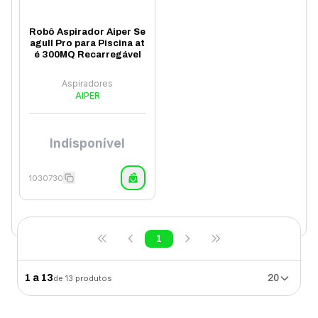
Robô Aspirador Aiper Se
agull Pro para Piscina at
é 300MQ Recarregável
Aspiradores
AIPER
Indisponível
1030730
1
1
a
13
20
de
13
produtos