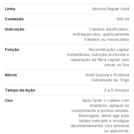
Linha
Absolut Repair Gold
Conteúdo
500 ml
Indicação
Cabelos danificados,
enfraquecidos, quimicamente
tratados ou ressecados
Função
Reconstrução capilar
instantânea, nutrição profunda e
reparação da fibra capilar sem
pesar os fios
Ativos
Gold Quinoa e Proteína
Hidrolisada do Trigo
Tempo de Ação
3 a 5 minutos
Uso
Após lavar o cabelo com
shampoo, aplique no
comprimento e pontas úmidas.
Massageie, deixe agir pelo
tempo indicado e enxágue
abundantemente. Uso semanal
ou quinzenal.