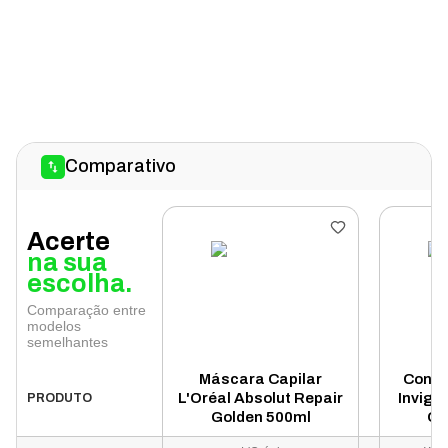
Comparativo
Acerte
na sua
escolha.
Comparação entre
modelos
semelhantes
Máscara Capilar
Condi
L'Oréal Absolut Repair
Invigo 
PRODUTO
Golden 500ml
Co