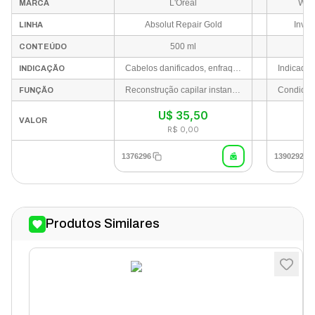
L'Oréal
Well
MARCA
Absolut Repair Gold
Invig
LINHA
500 ml
CONTEÚDO
Cabelos danificados, enfraquecidos, quimicamente tratados ou ressecados
INDICAÇÃO
Reconstrução capilar instantânea, nutrição profunda e reparação da fibra capilar sem pesar os fios
FUNÇÃO
U$
35,50
VALOR
R$ 0,00
1376296
1390292
Produtos Similares