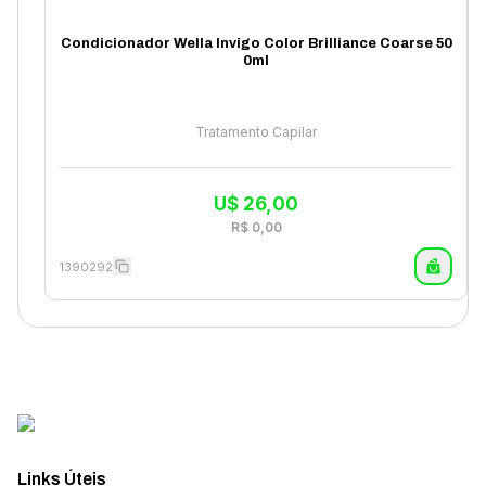
Condicionador Wella Invigo Color Brilliance Coarse 50
0ml
Tratamento Capilar
U$
26,00
R$
0,00
1390292
Links Úteis