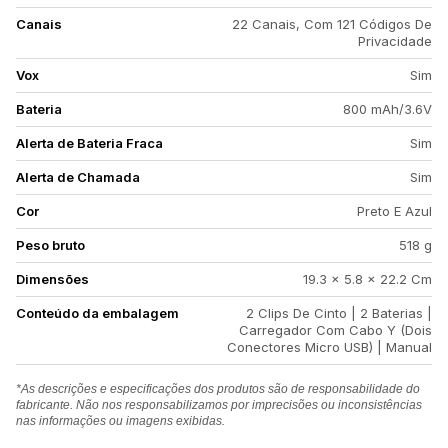
Canais
22 Canais, Com 121 Códigos De
Privacidade
Vox
Sim
Bateria
800 mAh/3.6V
Alerta de Bateria Fraca
Sim
Alerta de Chamada
Sim
Cor
Preto E Azul
Peso bruto
518 g
Dimensões
19.3 x 5.8 x 22.2 Cm
Conteúdo da embalagem
2 Clips De Cinto | 2 Baterias |
Carregador Com Cabo Y (Dois
Conectores Micro USB) | Manual
*As descrições e especificações dos produtos são de responsabilidade do
fabricante. Não nos responsabilizamos por imprecisões ou inconsistências
nas informações ou imagens exibidas.