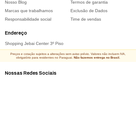
Nosso Blog
Termos de garantia
Marcas que trabalhamos
Exclusão de Dados
Responsabilidade social
Time de vendas
Endereço
Shopping Jebai Center 3º Piso
Preços e cotação sujeitos a alterações sem aviso prévio. Valores não incluem IVA,
obrigatório para residentes no Paraguai.
Não fazemos entrega no Brasil.
Nossas Redes Sociais
Acompanhe todas as novidades
Atacado Connect ® Todos os direitos reservados 2026