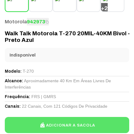
+
2
Motorola
942973
Walk Talk Motorola T-270 20MIL-40KM Bivol -
Preto Azul
Indisponível
T-270
Modelo
:
Aproximadamente 40 Km Em Áreas Livres De
Alcance
:
Interferências
FRS | GMRS
Frequência
:
22 Canais, Com 121 Códigos De Privacidade
Canais
:
ADICIONAR A SACOLA