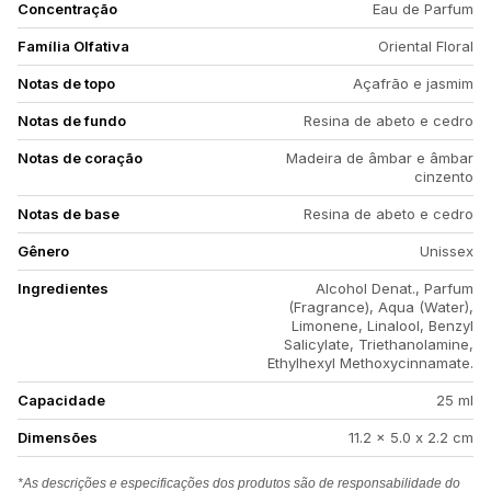
Concentração
Eau de Parfum
Família Olfativa
Oriental Floral
Notas de topo
Açafrão e jasmim
Notas de fundo
Resina de abeto e cedro
Notas de coração
Madeira de âmbar e âmbar
cinzento
Notas de base
Resina de abeto e cedro
Gênero
Unissex
Ingredientes
Alcohol Denat., Parfum
(Fragrance), Aqua (Water),
Limonene, Linalool, Benzyl
Salicylate, Triethanolamine,
Ethylhexyl Methoxycinnamate.
Capacidade
25 ml
Dimensões
11.2 x 5.0 x 2.2 cm
*As descrições e especificações dos produtos são de responsabilidade do