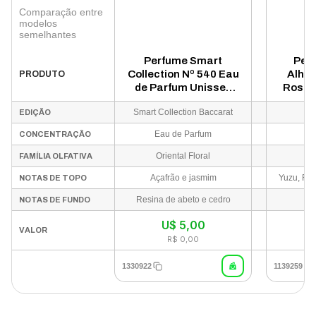
Comparação entre
modelos
semelhantes
Perfume Smart
Per
Collection Nº 540 Eau
Alham
PRODUTO
de Parfum Unissex
Rose 
25ml
Fem
Smart Collection Baccarat
J
EDIÇÃO
Eau de Parfum
Ea
CONCENTRAÇÃO
Oriental Floral
Fl
FAMÍLIA OLFATIVA
Açafrão e jasmim
Yuzu, Rom
NOTAS DE TOPO
Resina de abeto e cedro
NOTAS DE FUNDO
U$
5,00
VALOR
R$ 0,00
1330922
1139259