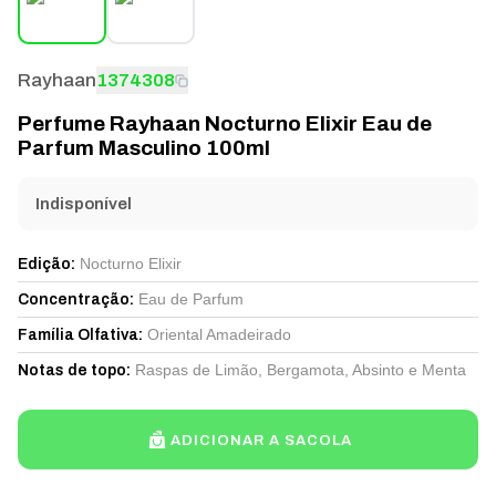
Rayhaan
1374308
Perfume Rayhaan Nocturno Elixir Eau de
Parfum Masculino 100ml
Indisponível
Nocturno Elixir
Edição
:
Eau de Parfum
Concentração
:
Oriental Amadeirado
Família Olfativa
:
Raspas de Limão, Bergamota, Absinto e Menta
Notas de topo
:
ADICIONAR A SACOLA