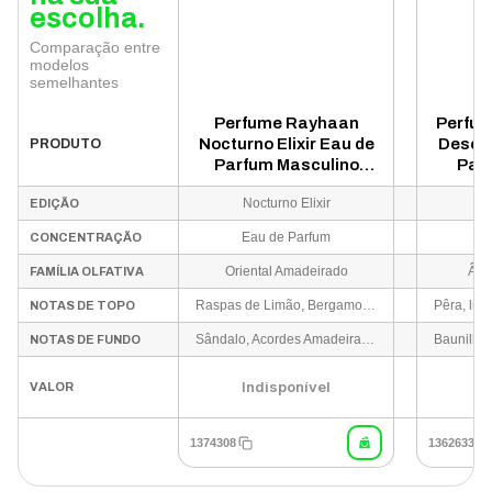
escolha.
Comparação entre
modelos
semelhantes
Perfume Rayhaan
Perfum
Nocturno Elixir Eau de
Desert
PRODUTO
Parfum Masculino
Par
100ml
Nocturno Elixir
D
EDIÇÃO
Eau de Parfum
E
CONCENTRAÇÃO
Oriental Amadeirado
Âmba
FAMÍLIA OLFATIVA
Raspas de Limão, Bergamota, Absinto e Menta
NOTAS DE TOPO
Sândalo, Acordes Amadeirados e Almíscar Sutil
NOTAS DE FUNDO
Indisponível
I
VALOR
1374308
1362633