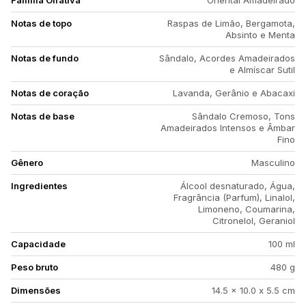
Família Olfativa
Oriental Amadeirado
Notas de topo
Raspas de Limão, Bergamota,
Absinto e Menta
Notas de fundo
Sândalo, Acordes Amadeirados
e Almíscar Sutil
Notas de coração
Lavanda, Gerânio e Abacaxi
Notas de base
Sândalo Cremoso, Tons
Amadeirados Intensos e Âmbar
Fino
Gênero
Masculino
Ingredientes
Álcool desnaturado, Água,
Fragrância (Parfum), Linalol,
Limoneno, Coumarina,
Citronelol, Geraniol
Capacidade
100 ml
Peso bruto
480 g
Dimensões
14.5 x 10.0 x 5.5 cm