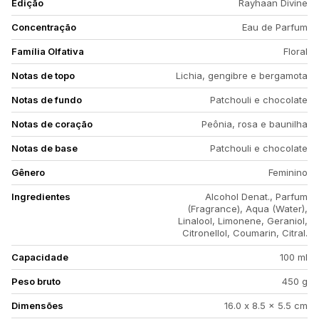
Edição
Rayhaan Divine
Concentração
Eau de Parfum
Família Olfativa
Floral
Notas de topo
Lichia, gengibre e bergamota
Notas de fundo
Patchouli e chocolate
Notas de coração
Peônia, rosa e baunilha
Notas de base
Patchouli e chocolate
Gênero
Feminino
Ingredientes
Alcohol Denat., Parfum
(Fragrance), Aqua (Water),
Linalool, Limonene, Geraniol,
Citronellol, Coumarin, Citral.
Capacidade
100 ml
Peso bruto
450 g
Dimensões
16.0 x 8.5 x 5.5 cm