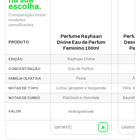
escolha.
Comparação entre
modelos
semelhantes
Perfume Rayhaan
Perfum
Divine Eau de Parfum
Desert
PRODUTO
Feminino 100ml
Parf
Rayhaan Divine
D
EDIÇÃO
Eau de Parfum
Ea
CONCENTRAÇÃO
Floral
Âmba
FAMÍLIA OLFATIVA
Lichia, gengibre e bergamota
NOTAS DE TOPO
Patchouli e chocolate
NOTAS DE FUNDO
Indisponível
I
VALOR
1287363
1362633