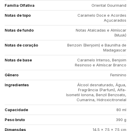
Família Olfativa
Oriental Gourmand
Notas de topo
Caramelo Doce e Acordes
Açucarados
Notas de fundo
Notas Atalcadas e Almíscar
(Musk)
Notas de coração
Benzoin (Benjoim) e Baunilha de
Madagascar
Notas de base
Caramelo Intenso, Benjoim
Resinoso e Almíscar Branco
Gênero
Feminino
Ingredientes
Álcool desnaturado, Água,
Fragrância (Parfum), Alfa-
Isometil Ionona, Benzil Benzoato,
Cumarina, Hidroxicitronelal
Capacidade
80 ml
Peso bruto
390 g
Dimensões
14.5 x 7.5 x 7.5 cm