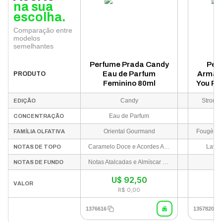
na sua
escolha.
Comparação entre
modelos
semelhantes
Perfume Prada Candy
Per
Eau de Parfum
Armani
PRODUTO
Feminino 80ml
You Pa
Candy
Stronge
EDIÇÃO
Eau de Parfum
CONCENTRAÇÃO
Oriental Gourmand
Fougère 
FAMÍLIA OLFATIVA
Caramelo Doce e Acordes Açucarados
Lava
NOTAS DE TOPO
Notas Atalcadas e Almíscar (Musk)
NOTAS DE FUNDO
U$
92,50
I
VALOR
R$ 0,00
1376616
1357820