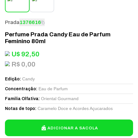
Prada
1376616
Perfume Prada Candy Eau de Parfum
Feminino 80ml
U$
92,50
R$ 0,00
Candy
Edição
:
Eau de Parfum
Concentração
:
Oriental Gourmand
Família Olfativa
:
Caramelo Doce e Acordes Açucarados
Notas de topo
:
ADICIONAR A SACOLA