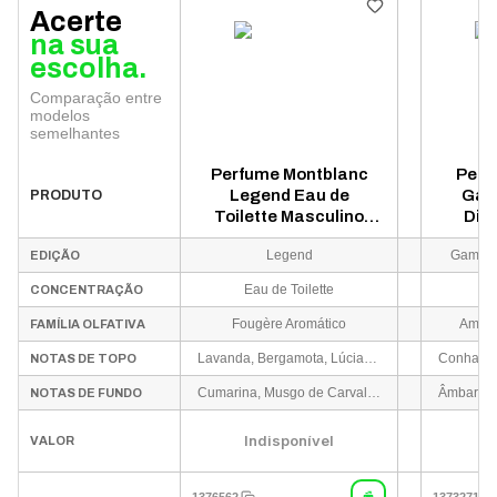
Acerte
na sua
escolha.
Comparação entre
modelos
semelhantes
Perfume Montblanc
Perf
Legend Eau de
Gam
PRODUTO
Toilette Masculino
Dia
200ml
Parfu
Legend
Game o
EDIÇÃO
Eau de Toilette
E
CONCENTRAÇÃO
Fougère Aromático
Amade
FAMÍLIA OLFATIVA
Lavanda, Bergamota, Lúcia-lima (Verbená) e Abacaxi
NOTAS DE TOPO
Cumarina, Musgo de Carvalho, Gerânio, Rosa e Maçã Vermelha
NOTAS DE FUNDO
Indisponível
VALOR