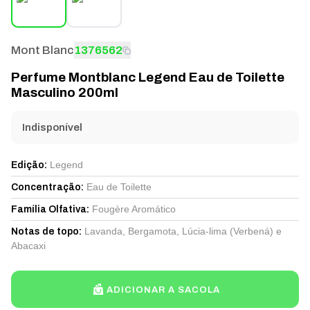
Mont Blanc
1376562
Perfume Montblanc Legend Eau de Toilette
Masculino 200ml
Indisponível
Legend
Edição
:
Eau de Toilette
Concentração
:
Fougère Aromático
Família Olfativa
:
Lavanda, Bergamota, Lúcia-lima (Verbená) e
Notas de topo
:
Abacaxi
ADICIONAR A SACOLA