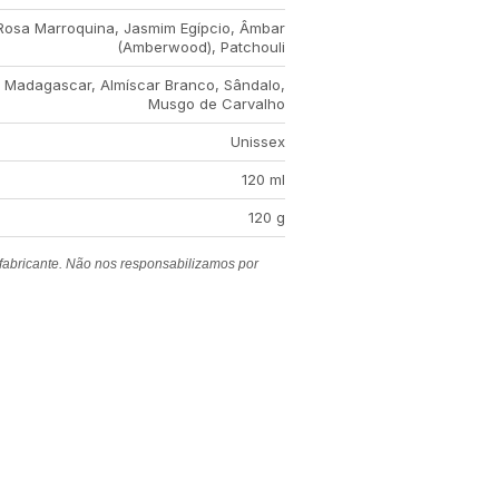
Rosa Marroquina, Jasmim Egípcio, Âmbar
(Amberwood), Patchouli
 Madagascar, Almíscar Branco, Sândalo,
Musgo de Carvalho
Unissex
120 ml
120 g
 fabricante. Não nos responsabilizamos por