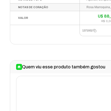
NOTAS DE CORAÇÃO
U$
88
VALOR
R$ 0,0
1371932
Quem viu esse produto também gostou