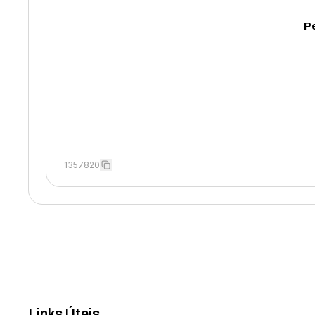
Pe
1357820
Links Úteis