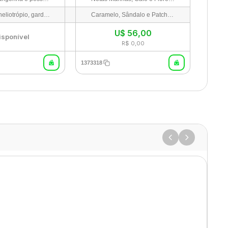
Couro, íris, heliotrópio, gardênia e jasmim
Caramelo, Sândalo e Patchouli
U$
56,00
isponível
R$ 0,00
1373318