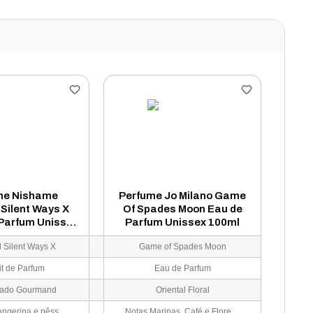
me Nishame
Perfume Jo Milano Game
Silent Ways X
Of Spades Moon Eau de
 Parfum Unissex
Parfum Unissex 100ml
50ml
 Silent Ways X
Game of Spades Moon
it de Parfum
Eau de Parfum
rado Gourmand
Oriental Floral
Tuberosa, tangerina e pêssego
Notas Marinas, Café e Flores Brancas