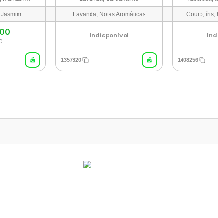
Rosa Marroquina, Jasmim Egípcio, Âmbar (Amberwood), Patchouli
Lavanda, Notas Aromáticas
,00
Indisponível
Ind
0
1357820
1408256