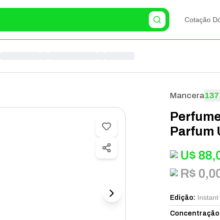
Cotação Dó
Mancera
137
Perfume
Parfum 
U$
88,
R$ 0,0
Instant
Edição
:
Concentração