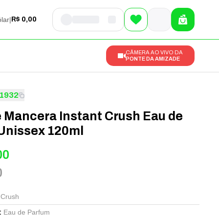
lar
|
R$ 0,00
CÂMERA AO VIVO DA
PONTE DA AMIZADE
1932
 Mancera Instant Crush Eau de
Unissex 120ml
00
0
 Crush
Eau de Parfum
: