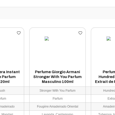
ra Instant
Perfume Giorgio Armani
Perfu
e Parfum
Stronger With You Parfum
Hundred 
120ml
Masculino 100ml
Extrait de
rush
Stronger With You Parfum
Hundred
rfum
Parfum
Extra
 Amadeirado
Fougère Amadeirado Oriental
Amadei
Açafrão, Gengibre, Mandarina Siciliana, Bergamota Siciliana
Lavanda, Cardamomo