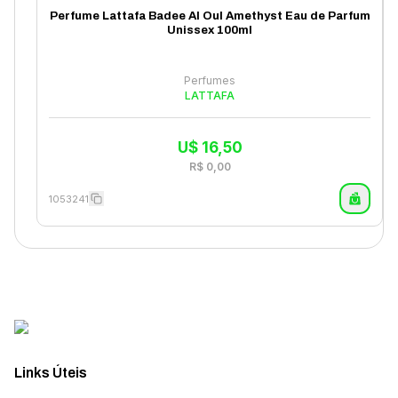
Perfume Lattafa Badee Al Oul Amethyst Eau de Parfum
Unissex 100ml
Perfumes
LATTAFA
U$
16,50
R$
0,00
1053241
Links Úteis