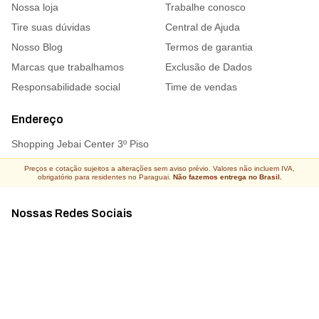
Nossa loja
Trabalhe conosco
Tire suas dúvidas
Central de Ajuda
Nosso Blog
Termos de garantia
Marcas que trabalhamos
Exclusão de Dados
Responsabilidade social
Time de vendas
Endereço
Shopping Jebai Center 3º Piso
Preços e cotação sujeitos a alterações sem aviso prévio. Valores não incluem IVA,
obrigatório para residentes no Paraguai.
Não fazemos entrega no Brasil.
Nossas Redes Sociais
Acompanhe todas as novidades
Atacado Connect ® Todos os direitos reservados 2026