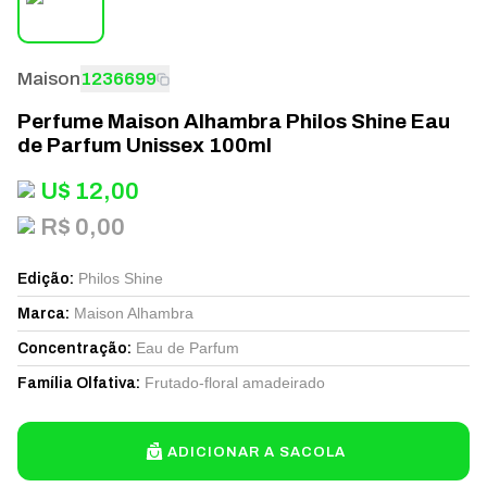
Maison
1236699
Perfume Maison Alhambra Philos Shine Eau
de Parfum Unissex 100ml
U$
12,00
R$ 0,00
Philos Shine
Edição
:
Maison Alhambra
Marca
:
Eau de Parfum
Concentração
:
Frutado-floral amadeirado
Família Olfativa
:
ADICIONAR A SACOLA