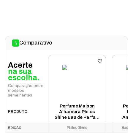
Comparativo
Acerte
na sua
escolha.
Comparação entre
modelos
semelhantes
Perfume Maison
Perf
Alhambra Philos
Ba
PRODUTO
Shine Eau de Parfum
Amet
Unissex 100ml
Par
Philos Shine
Bade'e
EDIÇÃO