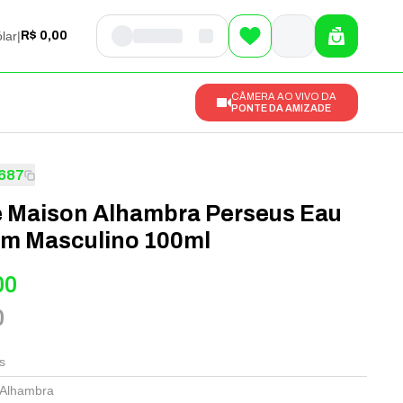
lar
|
R$ 0,00
CÂMERA AO VIVO DA
PONTE DA AMIZADE
687
 Maison Alhambra Perseus Eau
um Masculino 100ml
00
0
s
 Alhambra