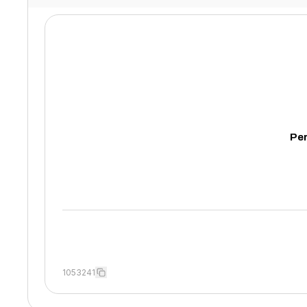
Per
1053241