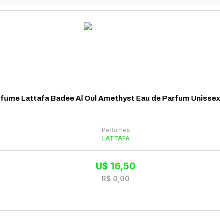
fume Lattafa Badee Al Oul Amethyst Eau de Parfum Unisse
Perfumes
LATTAFA
U$
16,50
R$
0,00