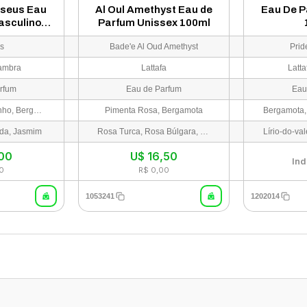
rseus Eau
Al Oul Amethyst Eau de
Eau De P
asculino
Parfum Unissex 100ml
l
s
Bade'e Al Oud Amethyst
Prid
ambra
Lattafa
Latt
rfum
Eau de Parfum
Eau
Heliotrópio, Cominho, Bergamota
Pimenta Rosa, Bergamota
da, Jasmim
Rosa Turca, Rosa Búlgara, Jasmim
,00
U$
16,50
Ind
0
R$ 0,00
1053241
1202014