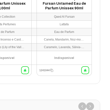
arfum Unissex
Fursan Untamed Eau de
100ml
Parfum Unissex 90ml
e Collection
Qaed Al Fursan
afa Perfumes
Lattafa
 de Parfum
Eau de Parfum
Bergamota, Incenso e Cardamomo
Canela, Mandarim, Noz-moscada e Cardamomo
Lírio-do-vale (Lily of the Valley) e Cyclamen
Caramelo, Lavanda, Sálvia-esclareia, Gerânio e Cipreste
isponível
Indisponível
1241044