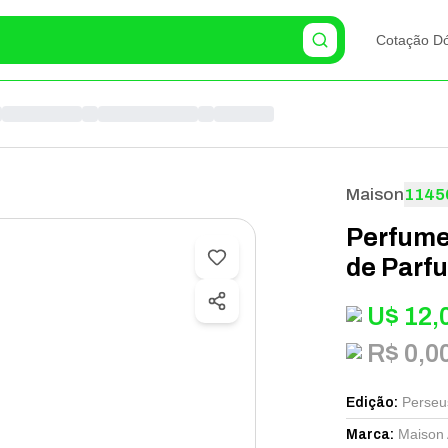
Cotação Dó
Maison
1145
Perfume
de Parf
U$
12,
R$ 0,0
Perseu
Edição
:
Maison
Marca
: