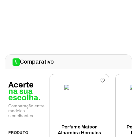
Comparativo
Acerte
na sua
escolha.
Comparação entre
modelos
semelhantes
Perfume Maison
Perf
Alhambra Hercules
Ba
PRODUTO