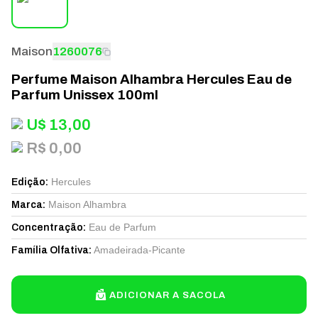
Maison
1260076
Perfume Maison Alhambra Hercules Eau de
Parfum Unissex 100ml
U$
13,00
R$ 0,00
Hercules
Edição
:
Maison Alhambra
Marca
:
Eau de Parfum
Concentração
:
Amadeirada-Picante
Família Olfativa
:
ADICIONAR A SACOLA