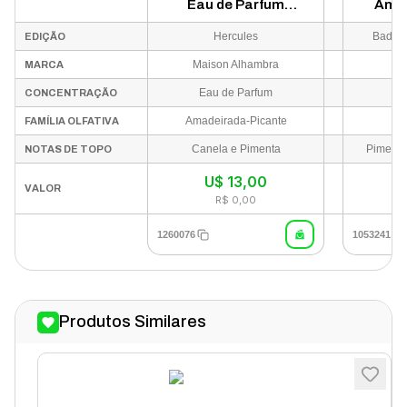
Eau de Parfum
Amet
Unissex 100ml
Par
Hercules
Bade'e
EDIÇÃO
Maison Alhambra
MARCA
Eau de Parfum
Ea
CONCENTRAÇÃO
Amadeirada-Picante
FAMÍLIA OLFATIVA
Canela e Pimenta
Pimenta
NOTAS DE TOPO
U$
13,00
VALOR
R$ 0,00
1260076
1053241
Produtos Similares