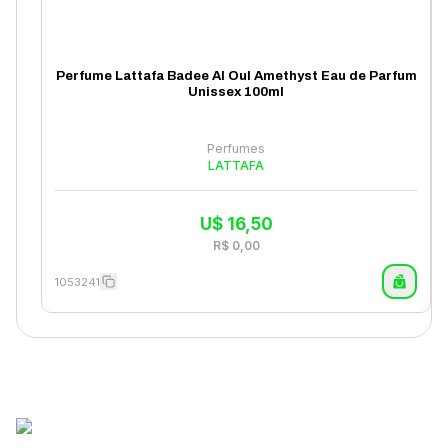
Perfume Lattafa Badee Al Oul Amethyst Eau de Parfum
Unissex 100ml
Perfumes
LATTAFA
U$
16,50
R$
0,00
1053241